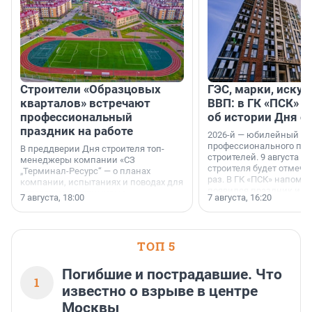
Строители «Образцовых
ГЭС, марки, искус
кварталов» встречают
ВВП: в ГК «ПСК» р
профессиональный
об истории Дня с
праздник на работе
2026-й — юбилейный го
профессионального пр
В преддверии Дня строителя топ-
строителей. 9 августа 2
менеджеры компании «СЗ
строителя будет отмечат
„Терминал-Ресурс“ — о планах
раз. В ГК «ПСК» напомни
компании, испытаниях и поводах для
появился праздник и к
осторожного оптимизма.
7 августа, 18:00
7 августа, 16:20
поменялась роль строит
ТОП 5
Погибшие и пострадавшие. Что
1
известно о взрыве в центре
Москвы