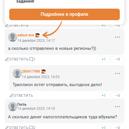
задания!
Гость
14 декабря 2023, 16:42
Подробнее в профиле
А сколько высосали из бюджета?
+1
–0
ОТВЕТИТЬ
забыл все
14 декабря 2023, 14:17
а сколько отправлено в новые регионы?))
+1
–0
ОТВЕТИТЬ
1
280417988
14 декабря 2023, 16:03
Триллион хотят отправить, выгодное дело!
+1
–0
ОТВЕТИТЬ
Гость
14 декабря 2023, 14:10
А сколько денег налогоплательщиков туда вбухали?
+1
–0
ОТВЕТИТЬ
2