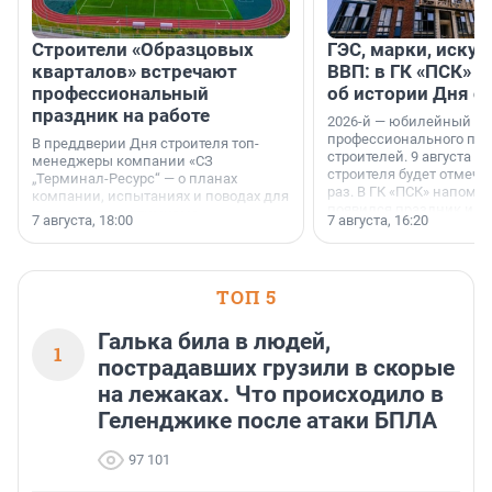
Строители «Образцовых
ГЭС, марки, искус
кварталов» встречают
ВВП: в ГК «ПСК» р
профессиональный
об истории Дня с
праздник на работе
2026-й — юбилейный го
профессионального пр
В преддверии Дня строителя топ-
строителей. 9 августа 2
менеджеры компании «СЗ
строителя будет отмечат
„Терминал-Ресурс“ — о планах
раз. В ГК «ПСК» напомни
компании, испытаниях и поводах для
появился праздник и к
осторожного оптимизма.
7 августа, 18:00
7 августа, 16:20
поменялась роль строит
ТОП 5
Галька била в людей,
1
пострадавших грузили в скорые
на лежаках. Что происходило в
Геленджике после атаки БПЛА
97 101