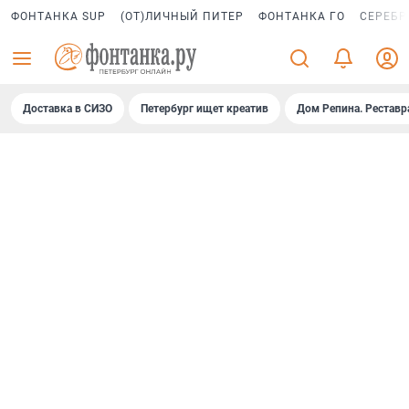
ФОНТАНКА SUP
(ОТ)ЛИЧНЫЙ ПИТЕР
ФОНТАНКА ГО
СЕРЕБР
Доставка в СИЗО
Петербург ищет креатив
Дом Репина. Реставр