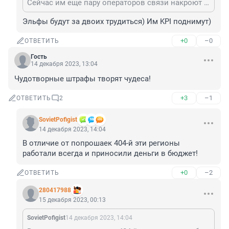
Сейчас им еще пару операторов связи накроют и кончится ципса. Даже скучно будет.
Эльфы будут за двоих трудиться) Им KPI поднимут)
+0
–0
ОТВЕТИТЬ
Гость
14 декабря 2023, 13:04
Чудотворные штрафы творят чудеса!
+3
–1
ОТВЕТИТЬ
2
SovietPofigist
14 декабря 2023, 14:04
В отличие от попрошаек 404-й эти регионы 
работали всегда и приносили деньги в бюджет!
+0
–2
ОТВЕТИТЬ
280417988
15 декабря 2023, 00:13
SovietPofigist
14 декабря 2023, 14:04