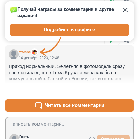
+0
–0
Получай награды за комментарии и другие 
Гость
14 декабря 2023, 13:41
задания!
Я думал, что похожая история на Пикабу была 
Подробнее в профиле
выдумкой. Только там конец другой, фееричный.
+1
–0
starche
14 декабря 2023, 12:48
Приход нормальный. 59-летняя в фотомодель сразу 
превратилась, он в Тома Круза, а жена как была 
коммунальной хабалкой из России, так и осталась
+0
–0
Читать все комментарии
Гость