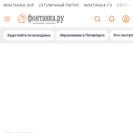
ФОНТАНКА SUP
(ОТ)ЛИЧНЫЙ ПИТЕР
ФОНТАНКА ГО
СЕРЕБР
Куда пойти на выходных
Образование в Петербурге
Кто поступ