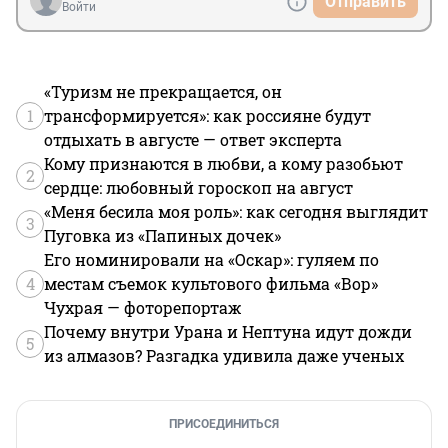
Отправить
Войти
«Туризм не прекращается, он
1
трансформируется»: как россияне будут
отдыхать в августе — ответ эксперта
Кому признаются в любви, а кому разобьют
2
сердце: любовный гороскоп на август
«Меня бесила моя роль»: как сегодня выглядит
3
Пуговка из «Папиных дочек»
Его номинировали на «Оскар»: гуляем по
4
местам съемок культового фильма «Вор»
Чухрая — фоторепортаж
Почему внутри Урана и Нептуна идут дожди
5
из алмазов? Разгадка удивила даже ученых
ПРИСОЕДИНИТЬСЯ