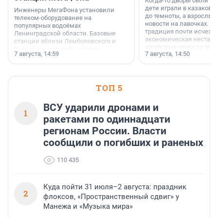
Когда-то дворы были ме
дети играли в казаков-
Инженеры МегаФона установили
до темноты, а взрослые
телеком-оборудование на
новости на лавочках. В 1
популярных водоёмах
традиция почти исчезл
Ленинградской области. Базовые
экономическая нестаби
станции вблизи Лемболовского и
отсутствие ухода за те
Раздолинского озёр, а также
7 августа, 14:59
7 августа, 14:50
сделали своё дело.
недалеко от Большого Тосненского
водопада.
ТОП 5
ВСУ ударили дронами и
1
ракетами по одиннадцати
регионам России. Власти
сообщили о погибших и раненых
110 435
Куда пойти 31 июля–2 августа: праздник
2
флоксов, «Пространственный сдвиг» у
Манежа и «Музыка мира»