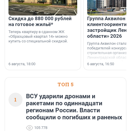
Скидка до 880 000 рублей
Группа Аквилон 
на готовое жильё*
клиентоориентир
застройщик Лени
Теперь квартиру в сданном ЖК
области» 2026
«Образцовый квартал 14» можно
купить со специальной скидкой.
Группа Аквилон стала 
победителей конкурса 
строительная организа
Ленинградской области 
номинации «Самый
6 августа, 18:00
6 августа, 16:50
клиентоориентированн
застройщик Ленинград
области».
ТОП 5
ВСУ ударили дронами и
1
ракетами по одиннадцати
регионам России. Власти
сообщили о погибших и раненых
105 778