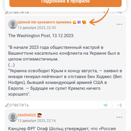
Подробнее в профиле
репараций можно поговорить.
+1
–0
ОТВЕТИТЬ
Цепной пёс кровавого прижима
13 декабря 2023, 22:35
The Washington Post, 13.12.2023:

"В начале 2023 года общественный настрой в 
Вашингтоне касательно конфликта на Украине был в 
целом оптимистичным.

(...)

"Украина освободит Крым к концу августа, — заявил в 
январе генерал-лейтенант в отставке Бен Ходжес (Ben 
Hodges), бывший командующий армией США в 
Европе. — Будущее не сулит Кремлю ничего 
хорошего".
+0
–2
ОТВЕТИТЬ
266054525
13 декабря 2023, 22:16
Канцлер ФРГ Олаф Шольц утверждает, что «Россия 