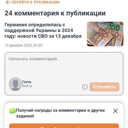
ПЕРЕЙТИ К ПУБЛИКАЦИИ
24 комментария к публикации
Германия определилась с
поддержкой Украины в 2024
году: новости СВО за 13 декабря
13 декабря 2023, 20:05
Гость
Войти
Отправить
Гость
13 декабря 2023, 22:39
Получай награды за комментарии и другие 
задания!
Главное починається. 

И ждем еще 200 русских активов, а там и триллионе 