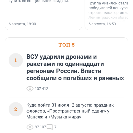
купить со специальной скидкой.
Группа Аквилон стала 
победителей конкурса 
строительная организа
Ленинградской области 
номинации «Самый
6 августа, 18:00
6 августа, 16:50
клиентоориентированн
застройщик Ленинград
области».
ТОП 5
ВСУ ударили дронами и
1
ракетами по одиннадцати
регионам России. Власти
сообщили о погибших и раненых
107 412
Куда пойти 31 июля–2 августа: праздник
2
флоксов, «Пространственный сдвиг» у
Манежа и «Музыка мира»
87 107
7