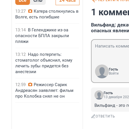
Все
СПБ
24 часа
ПЕРЕЙТИ К ПУ
1 комме
13:27
Катера столкнулись в
Волге, есть погибшие
Вильфанд: дека
13:14
В Геленджике из-за
опасных явлен
опасности БПЛА закрыли
пляжи
13:12
Надо потерпеть:
стоматолог объяснил, кому
лечить зубы придется без
Гость
анестезии
Войти
12:59
Режиссер Сарик
Андреасян заявляет: фильм
Гость
про Колобка снял не он
13 декабря 202
Вильфанд - это го
ОТВЕТИТЬ