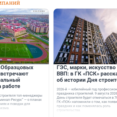
МПАНИЙ
«Образцовых
ГЭС, марки, искусство
 встречают
ВВП: в ГК «ПСК» расск
нальный
об истории Дня строит
а работе
2026-й — юбилейный год профессио
праздника строителей. 9 августа 2026
 строителя топ-менеджеры
День строителя будет отмечаться в 70
минал-Ресурс“ — о планах
ГК «ПСК» напомнили о том, как появ
иях и поводах для
праздник и как поменялась роль
мизма.
строительства.