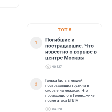
7 августа, 14:59
7
ТОП 5
Погибшие и
1
пострадавшие. Что
известно о взрыве в
центре Москвы
90 827
Галька била в людей,
2
пострадавших грузили в
скорые на лежаках. Что
происходило в Геленджике
после атаки БПЛА
84 820