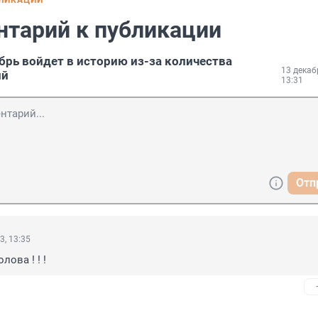
БЛИКАЦИИ
нтарий к публикации
брь войдет в историю из-за количества
13 декаб
ий
13:31
Отп
3, 13:35
лова ! ! !