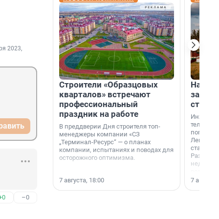
ря 2023,
Строители «Образцовых
На вод
кварталов» встречают
зарабо
профессиональный
станци
праздник на работе
Инженер
телеком-
равить
В преддверии Дня строителя топ-
популярн
менеджеры компании «СЗ
Ленингра
„Терминал-Ресурс“ — о планах
станции 
компании, испытаниях и поводах для
Раздолин
осторожного оптимизма.
недалеко
водопада
7 августа, 18:00
7 августа,
+0
–0