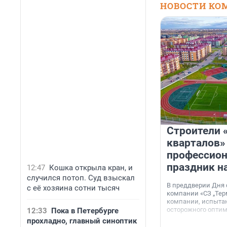
НОВОСТИ КО
Строители 
кварталов»
профессио
праздник н
12:47
Кошка открыла кран, и
случился потоп. Суд взыскал
В преддверии Дня
с её хозяина сотни тысяч
компании «СЗ „Тер
компании, испытан
осторожного опти
12:33
Пока в Петербурге
прохладно, главный синоптик