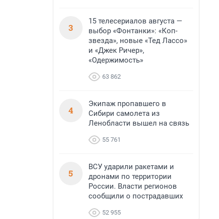
15 телесериалов августа —
3
выбор «Фонтанки»: «Коп-
звезда», новые «Тед Лассо»
и «Джек Ричер»,
«Одержимость»
63 862
Экипаж пропавшего в
4
Сибири самолета из
Ленобласти вышел на связь
55 761
ВСУ ударили ракетами и
5
дронами по территории
России. Власти регионов
сообщили о пострадавших
52 955