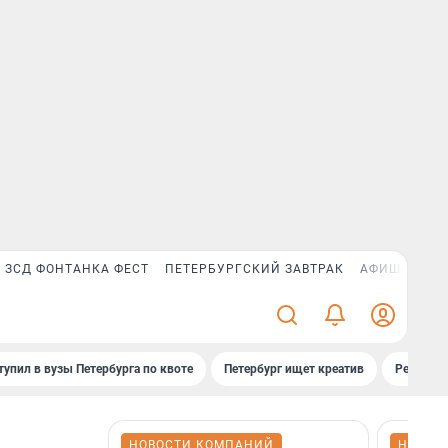
ЗСД ФОНТАНКА ФЕСТ
ПЕТЕРБУРГСКИЙ ЗАВТРАК
АФИША PLUS
тупил в вузы Петербурга по квоте
Петербург ищет креатив
Рейтинги
НОВОСТИ КОМПАНИЙ
НОВОС