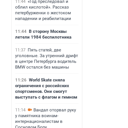
11:44
«Год преследовал и
облил кислотой». Рассказ
петербурженки о жестоком
нападении и реабилитации
11:44
В сторону Москвы
летели 1984 беспилотника
11:37
Пять статей, две
уголовные. За утренний дрифт
в центре Петербурга водитель
BMW остался без машины
11:26
World Skate сняла
ограничения с российских
спортсменов. Они смогут
выступать с флагом и гимном
11:14
Вандал оторвал руку
у памятника воинам-
интернационалистам в
Сосновом Бору