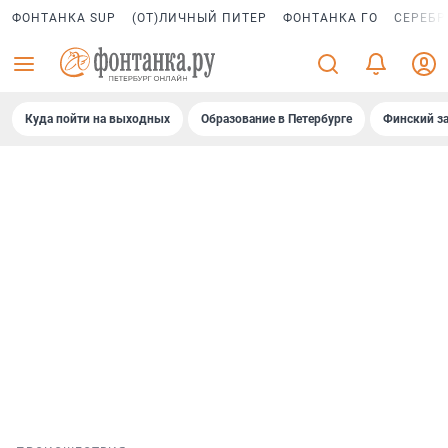
ФОНТАНКА SUP
(ОТ)ЛИЧНЫЙ ПИТЕР
ФОНТАНКА ГО
СЕРЕБР
Куда пойти на выходных
Образование в Петербурге
Финский за