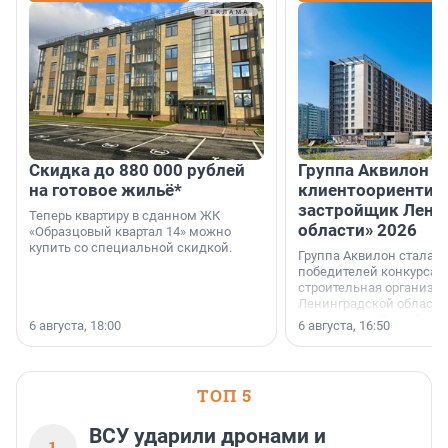
Скидка до 880 000 рублей
Группа Аквилон 
на готовое жильё*
клиентоориентир
застройщик Лени
Теперь квартиру в сданном ЖК
области» 2026
«Образцовый квартал 14» можно
купить со специальной скидкой.
Группа Аквилон стала 
победителей конкурса 
строительная организа
Ленинградской области 
номинации «Самый
6 августа, 18:00
6 августа, 16:50
клиентоориентированн
застройщик Ленинград
области».
ТОП 5
ВСУ ударили дронами и
1