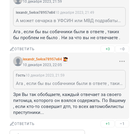
10 декабря 2023, 21:59
lexandr_5e4ce78957e84
10 декабря 2023, 21:49
А может овчарка в УФСИН или МВД подрабатывает, а может кровь она ещё раньше попробовала, а может всё-таки " мы в ответе за тех, кого приручили" (сент- Экзюпери)
Ага , если бы вы собачники были в ответе , таких 
бы проблем не было . Ни за что вы не отвечаете .
+3
–0
ОТВЕТИТЬ
lexandr_5e4ce78957e84
10 декабря 2023, 22:05
Гость
10 декабря 2023, 21:59
Ага , если бы вы собачники были в ответе , таких бы проблем не было . Ни за что вы не отвечаете .
Зря Вы так обобщаете, каждый отвечает за своего 
питомца, которого он взялся содержать. По Вашему 
, если кто-то совершит дтп, то всех автомобилисты 
преступники...
+1
–1
ОТВЕТИТЬ