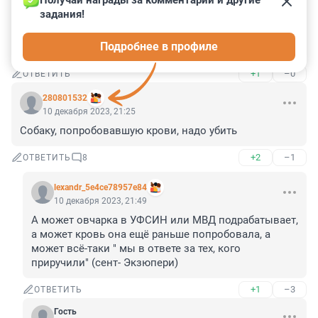
Получай награды за комментарии и другие 
задания!
Гость
11 декабря 2023, 00:22
Подробнее в профиле
Жителям СПБ можно внушить любой бред.
+1
–0
ОТВЕТИТЬ
280801532
10 декабря 2023, 21:25
Собаку, попробовавшую крови, надо убить
+2
–1
ОТВЕТИТЬ
8
lexandr_5e4ce78957e84
10 декабря 2023, 21:49
А может овчарка в УФСИН или МВД подрабатывает, 
а может кровь она ещё раньше попробовала, а 
может всё-таки " мы в ответе за тех, кого 
приручили" (сент- Экзюпери)
+1
–3
ОТВЕТИТЬ
Гость