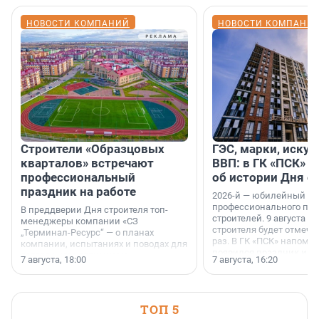
НОВОСТИ КОМПАНИЙ
НОВОСТИ КОМПАНИ
Строители «Образцовых
ГЭС, марки, искус
кварталов» встречают
ВВП: в ГК «ПСК» р
профессиональный
об истории Дня с
праздник на работе
2026-й — юбилейный го
профессионального пр
В преддверии Дня строителя топ-
строителей. 9 августа 2
менеджеры компании «СЗ
строителя будет отмечат
„Терминал-Ресурс“ — о планах
раз. В ГК «ПСК» напомни
компании, испытаниях и поводах для
появился праздник и к
осторожного оптимизма.
7 августа, 18:00
7 августа, 16:20
поменялась роль строит
ТОП 5