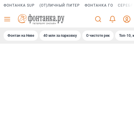
ФОНТАНКА SUP
(ОТ)ЛИЧНЫЙ ПИТЕР
ФОНТАНКА ГО
СЕРЕБР
Фонтан на Неве
40 млн за парковку
О чистоте рек
Топ-10, 