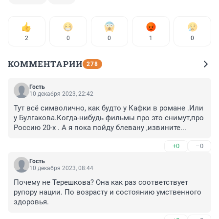
2
0
0
1
0
КОММЕНТАРИИ
278
Гость
10 декабря 2023, 22:42
Тут всё символично, как будто у Кафки в романе .Или 
у Булгакова.Когда-нибудь фильмы про это снимут,про 
Россию 20-х . А я пока пойду блевану ,извините...
+0
–0
Гость
10 декабря 2023, 08:44
Почему не Терешкова? Она как раз соответствует 
рупору нации. По возрасту и состоянию умственного 
здоровья.