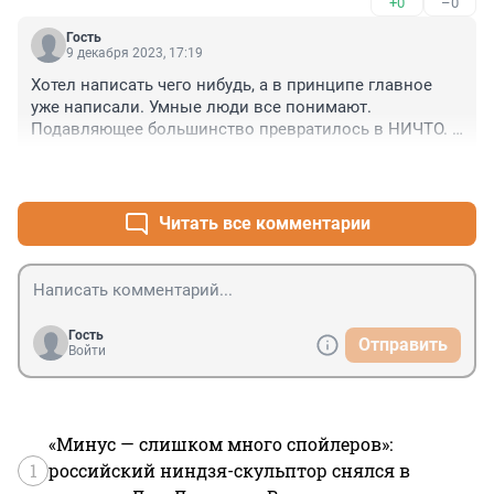
+0
–0
Гость
9 декабря 2023, 17:19
Хотел написать чего нибудь, а в принципе главное 
уже написали. Умные люди все понимают. 
Подавляющее большинство превратилось в НИЧТО. С 
этим народом делай что хочешь.

+0
–0
Так и было, было всегда. Судьба такая.
Читать все комментарии
Гость
Отправить
Войти
«Минус — слишком много спойлеров»:
1
российский ниндзя-скульптор снялся в