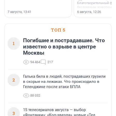
Благотворительный фо
бездомным животным 
заключили соглашение
7 августа, 13:41
6 августа, 12:26
стратегическом сотрудн
ТОП 5
Погибшие и пострадавшие. Что
1
известно о взрыве в центре
Москвы
94 464
217
Галька била в людей, пострадавших грузили
2
в скорые на лежаках. Что происходило в
Геленджике после атаки БПЛА
88 032
15 телесериалов августа — выбор
3
«Фонтанки»: «Коп-звезда», новые «Тед