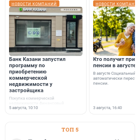
НОВОСТИ КОМПАНИЙ
НОВОСТИ КОМПАНИ
Банк Казани запустил
Кто получит приб
программу по
пенсии в августе
приобретению
В августе Социальный 
коммерческой
автоматически пересчи
недвижимости у
пенсии.
застройщика
Покупка коммерческой
недвижимости финансовый
5 августа, 10:10
3 августа, 16:40
инструмент, доступный для многих
предпринимателей. Будь то новый
офис, склад, торговое помещение
или готовый арендный бизнес —
успех сделки зависит от правильного
ТОП 5
выбора объекта и грамотного
финансирования.