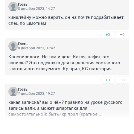
Гость
8 декабря 2023, 14:27
хинштейну можно верить, он на почте подрабатывает, 
спец по шмоткам
+0
–0
Гость
8 декабря 2023, 07:42
Конспирологи. Не там ищете. Какая, нафиг, это 
записка? Это подсказка для выделения составного 
глагольного сказуемого. Кр.прил, КС (категория 
состояния), н.ф. (начальная форма глагола) - это всё 
+3
–0
общепринятые сокращения в русском языке. Детей 
надо хорошенько опросить, потрясти семью, почитать 
Гость
дневник девочки, если он есть, посмотреть, какие 
7 декабря 2023, 19:27
сайты она посещала в последнее время. Отгадка там.
какая записка? вы о чём? правило на уроке русского 
записывали, а может шпаргалка для 
самостоятельной: быть+кр прил (краткое 
прилагательное)+н.ф.(неопределенная форма) - "буду 
+1
–0
рад встретиться" и подчёркнуто как сказуемое. и 
второе предложение так же.