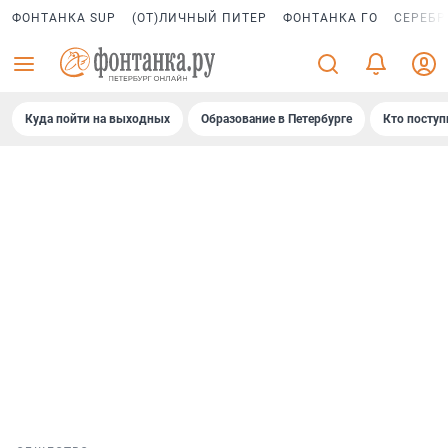
ФОНТАНКА SUP
(ОТ)ЛИЧНЫЙ ПИТЕР
ФОНТАНКА ГО
СЕРЕБР
Куда пойти на выходных
Образование в Петербурге
Кто поступ