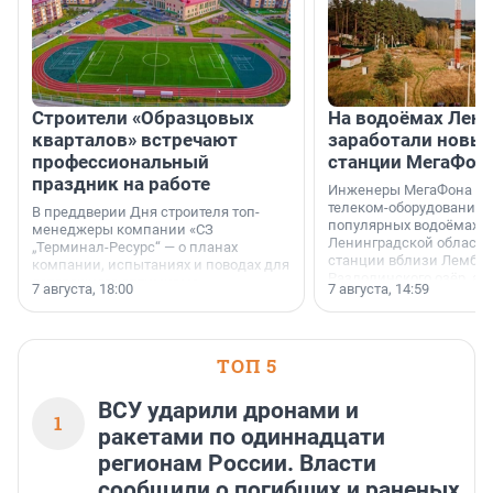
Строители «Образцовых
На водоёмах Лен
кварталов» встречают
заработали новы
профессиональный
станции МегаФон
праздник на работе
Инженеры МегаФона ус
телеком-оборудование 
В преддверии Дня строителя топ-
популярных водоёмах
менеджеры компании «СЗ
Ленинградской области
„Терминал-Ресурс“ — о планах
станции вблизи Лембол
компании, испытаниях и поводах для
Раздолинского озёр, а 
осторожного оптимизма.
7 августа, 18:00
7 августа, 14:59
недалеко от Большого Т
водопада.
ТОП 5
ВСУ ударили дронами и
1
ракетами по одиннадцати
регионам России. Власти
сообщили о погибших и раненых