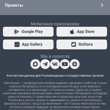
Проекты
Мобильное приложение
Google Play
App Store
App Gallery
RuStore
Мы в соцсетях
Контактные данные для Роскомнадзора и государственных органов
«Фонтанка» — петербургское сетевое издание, где можно найти не только
новости Петербурга, но и последние новости дня, и все важное и
интересное, что происходит в России и в мире. Здесь вы отыщете
наиболее значимые происшествия, новости Санкт-Петербурга, последние
новости бизнеса, а также события в обществе, культуре, искусстве.
Политика и власть, бизнес и недвижимость, дороги и автомобили,
финансы и работа, город и развлечения — вот только некоторые из тем,
которые освещает ведущее петербургское сетевое общественно-