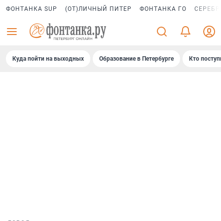
ФОНТАНКА SUP
(ОТ)ЛИЧНЫЙ ПИТЕР
ФОНТАНКА ГО
СЕРЕБР
Куда пойти на выходных
Образование в Петербурге
Кто поступ