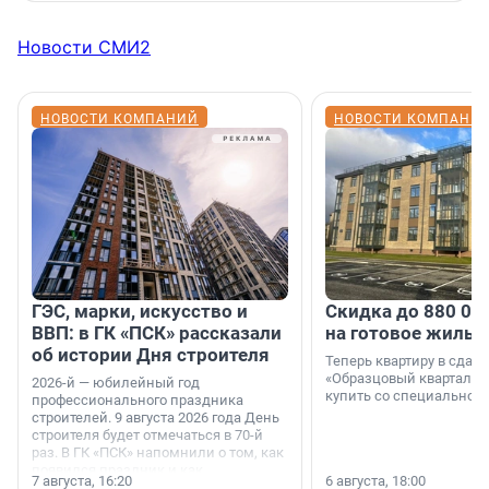
Новости СМИ2
НОВОСТИ КОМПАНИЙ
НОВОСТИ КОМПАНИ
ГЭС, марки, искусство и
Скидка до 880 00
ВВП: в ГК «ПСК» рассказали
на готовое жильё
об истории Дня строителя
Теперь квартиру в сда
«Образцовый квартал 1
2026-й — юбилейный год
купить со специальной 
профессионального праздника
строителей. 9 августа 2026 года День
строителя будет отмечаться в 70-й
раз. В ГК «ПСК» напомнили о том, как
появился праздник и как
7 августа, 16:20
6 августа, 18:00
поменялась роль строительства.