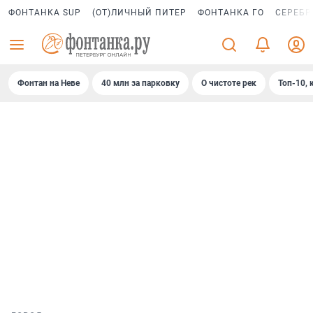
ФОНТАНКА SUP
(ОТ)ЛИЧНЫЙ ПИТЕР
ФОНТАНКА ГО
СЕРЕБР
Фонтан на Неве
40 млн за парковку
О чистоте рек
Топ-10, 