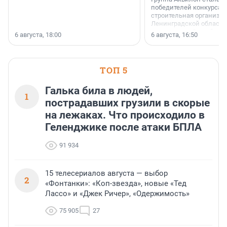
победителей конкурса 
строительная организа
Ленинградской области 
номинации «Самый
6 августа, 18:00
6 августа, 16:50
клиентоориентированн
застройщик Ленинград
области».
ТОП 5
Галька била в людей,
1
пострадавших грузили в скорые
на лежаках. Что происходило в
Геленджике после атаки БПЛА
91 934
15 телесериалов августа — выбор
2
«Фонтанки»: «Коп-звезда», новые «Тед
Лассо» и «Джек Ричер», «Одержимость»
75 905
27