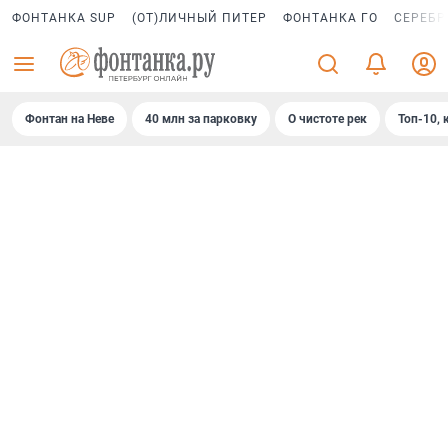
ФОНТАНКА SUP
(ОТ)ЛИЧНЫЙ ПИТЕР
ФОНТАНКА ГО
СЕРЕБР
Фонтан на Неве
40 млн за парковку
О чистоте рек
Топ-10, 