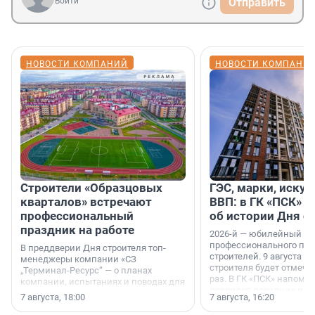
Войти
Отправить
НОВОСТИ КОМПАНИЙ
НОВОСТИ КОМПАНИ
Строители «Образцовых
ГЭС, марки, искус
кварталов» встречают
ВВП: в ГК «ПСК» р
профессиональный
об истории Дня с
праздник на работе
2026-й — юбилейный го
профессионального пр
В преддверии Дня строителя топ-
строителей. 9 августа 2
менеджеры компании «СЗ
строителя будет отмечат
„Терминал-Ресурс“ — о планах
раз. В ГК «ПСК» напомни
компании, испытаниях и поводах для
появился праздник и к
осторожного оптимизма.
7 августа, 18:00
7 августа, 16:20
поменялась роль строит