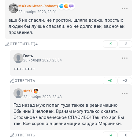
МАХим Исаев (hoboot)
28 ноября 2023, 23:01
еще б не спасли. не простой. шляпа всеже. простых 
людей бы лучше спасали. но не долго век, звоночек 
прозвенел.
+9
–3
ОТВЕТИТЬ
4
Гость
28 ноября 2023, 23:04
++++++++
+0
–3
ОТВЕТИТЬ
striz7
28 ноября 2023, 23:43
Год назад муж попал туда также в реанимацию. 
Обычный человек. Врачам могу только сказать 
Огромное человеческое СПАСИБО! Так что зря Вы 
так. Все хорошо в реанимации кардио Мариинки.
+4
–0
ОТВЕТИТЬ