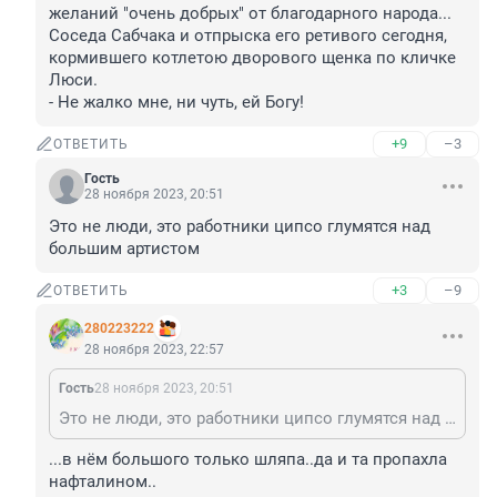
желаний "очень добрых" от благодарного народа... 

Соседа Сабчака и отпрыска его ретивого сегодня, 
кормившего котлетою дворового щенка по кличке 
Люси. 

- Не жалко мне, ни чуть, ей Богу!
+9
–3
ОТВЕТИТЬ
Гость
28 ноября 2023, 20:51
Это не люди, это работники ципсо глумятся над 
большим артистом
+3
–9
ОТВЕТИТЬ
280223222
28 ноября 2023, 22:57
Гость
28 ноября 2023, 20:51
Это не люди, это работники ципсо глумятся над большим артистом
...в нём большого только шляпа..да и та пропахла 
нафталином..