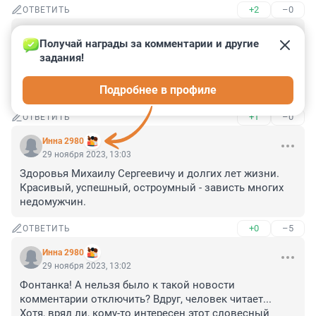
+2
–0
ОТВЕТИТЬ
Гость
29 ноября 2023, 13:57
Получай награды за комментарии и другие 
задания!
Баррическая пила повлияла. И излишества всякие 
нехорошие.

Подробнее в профиле
 Михаил Сергеевич бросайте курить.
+1
–0
ОТВЕТИТЬ
Инна 2980
29 ноября 2023, 13:03
Здоровья Михаилу Сергеевичу и долгих лет жизни. 
Красивый, успешный, остроумный - зависть многих 
недомужчин.
+0
–5
ОТВЕТИТЬ
Инна 2980
29 ноября 2023, 13:02
Фонтанка! А нельзя было к такой новости 
комментарии отключить? Вдруг, человек читает... 
Хотя, вряд ли, кому-то интересен этот словесный 