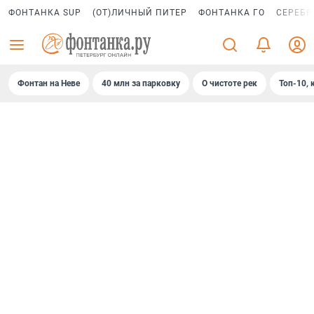
ФОНТАНКА SUP
(ОТ)ЛИЧНЫЙ ПИТЕР
ФОНТАНКА ГО
СЕРЕБР
Фонтан на Неве
40 млн за парковку
О чистоте рек
Топ-10, 