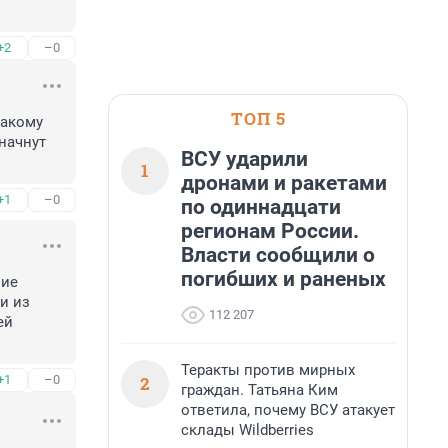
+2
–0
ТОП 5
акому 
начнут 
ВСУ ударили
1
дронами и ракетами
+1
–0
по одиннадцати
регионам России.
Власти сообщили о
погибших и раненых
ие 
 из 
112 207
й 
Теракты против мирных
2
+1
–0
граждан. Татьяна Ким
ответила, почему ВСУ атакует
склады Wildberries