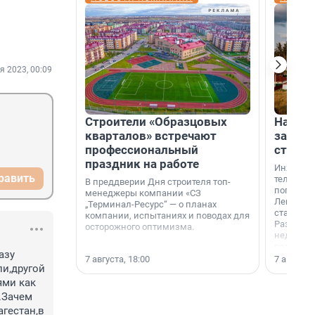
я 2023, 00:09
Строители «Образцовых
На вод
кварталов» встречают
зарабо
профессиональный
станци
праздник на работе
Инженер
равить
телеком-
В преддверии Дня строителя топ-
популярн
менеджеры компании «СЗ
Ленингра
„Терминал-Ресурс“ — о планах
станции 
компании, испытаниях и поводах для
Раздолин
осторожного оптимизма.
недалеко
водопада
зу 
7 августа, 18:00
7 августа,
и,другой 
ми как 
Зачем 
гестан,в 