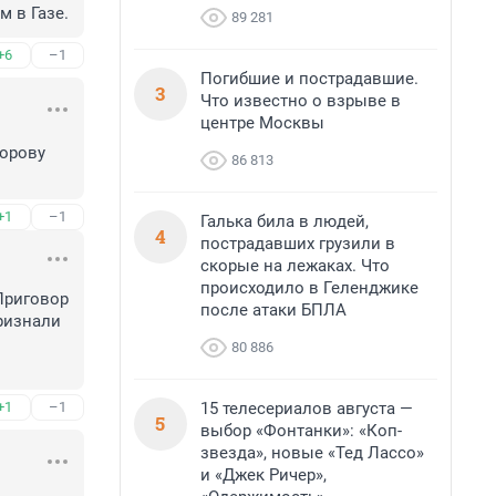
м в Газе.
89 281
+6
–1
Погибшие и пострадавшие.
3
Что известно о взрыве в
центре Москвы
орову 
86 813
+1
–1
Галька била в людей,
4
пострадавших грузили в
скорые на лежаках. Что
происходило в Геленджике
Приговор 
после атаки БПЛА
изнали 
80 886
15 телесериалов августа —
+1
–1
5
выбор «Фонтанки»: «Коп-
звезда», новые «Тед Лассо»
и «Джек Ричер»,