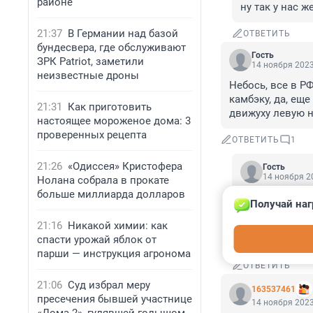
районе
ну так у нас ж
21:37
В Германии над базой
ОТВЕТИТЬ
бундесвера, где обслуживают
Гость
ЗРК Patriot, заметили
14 ноября 2023
неизвестные дроны
Небось, все в РФ
камбэку, да, еще
21:31
Как приготовить
движуху левую н
настоящее мороженое дома: 3
проверенных рецепта
ОТВЕТИТЬ
1
21:26
«Одиссея» Кристофера
Гость
14 ноября 20
Нолана собрала в прокате
больше миллиарда долларов
Им, скорее, о
Получай наг
давно, так чт
бюджета вполн
21:16
Никакой химии: как
разнообразных
спасти урожай яблок от
парши — инструкция агронома
ОТВЕТИТЬ
21:06
Суд избрал меру
163537461
пресечения бывшей участнице
14 ноября 2023