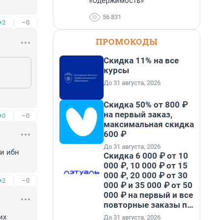
«Одержимость»
56 831
+2
–0
ПРОМОКОДЫ
Скидка 11% на все
курсы
До 31 августа, 2026
Скидка 50% от 800 ₽
на первый заказ,
+0
–0
максимальная скидка
600 ₽
До 31 августа, 2026
 ибн 
Скидка 6 000 ₽ от 10
000 ₽, 10 000 ₽ от 15
000 ₽, 20 000 ₽ от 30
+2
–0
000 ₽ и 35 000 ₽ от 50
000 ₽ на первый и все
повторные заказы по
промокоду НАБЕРИ
х 
До 31 августа, 2026