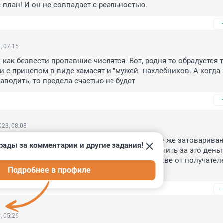
е план! И он не совпадает с реальностью.
, 07:15
 как безвести пропавшие числятся. Вот, родня то обрадуется т
 и с прицепом в виде хамасят и "мужей" нахлебников. А когда 
аводить, то предела счастью не будет
23, 08:08
брадуются московские застройщики. На рынке же затовариван
рады за комментарии и другие задания!
о выделить бетонометры "бедненьким" и получить за это деньги
е окейный вариант. И наплевать, что в Москве от получателе
Подробнее в профиле
 пособий и так дышать нечем.
, 05:26