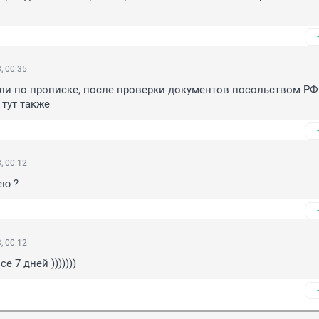
, 00:35
и по прописке, после проверки документов посольством РФ.
 тут также
, 00:12
ею ?
, 00:12
се 7 дней )))))))