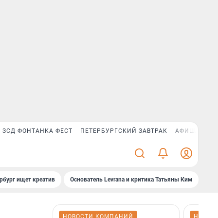
ЗСД ФОНТАНКА ФЕСТ
ПЕТЕРБУРГСКИЙ ЗАВТРАК
АФИША PLUS
рбург ищет креатив
Основатель Levrana и критика Татьяны Ким
Зач
НОВОСТИ КОМПАНИЙ
НОВОС