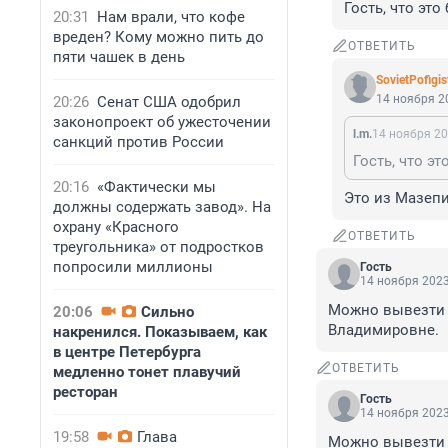
Гость, что это
20:31
Нам врали, что кофе
вреден? Кому можно пить до
ОТВЕТИТЬ
пяти чашек в день
SovietPofigis
14 ноября 20
20:26
Сенат США одобрил
законопроект об ужесточении
l.m.
14 ноября 20
санкций против России
Гость, что эт
20:16
«Фактически мы
Это из Мазепи
должны содержать завод». На
охрану «Красного
ОТВЕТИТЬ
треугольника» от подростков
попросили миллионы
Гость
14 ноября 2023
Можно вывезти р
20:06
Сильно
Владимировне.
накренился. Показываем, как
в центре Петербурга
ОТВЕТИТЬ
медленно тонет плавучий
ресторан
Гость
14 ноября 2023
19:58
Глава
Можно вывезти г