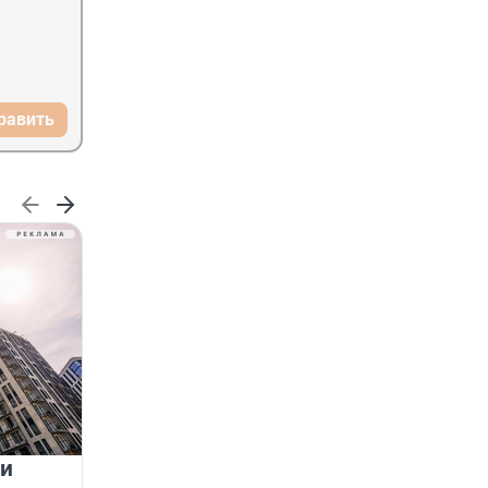
равить
 и
На водоёмах Ленобласти