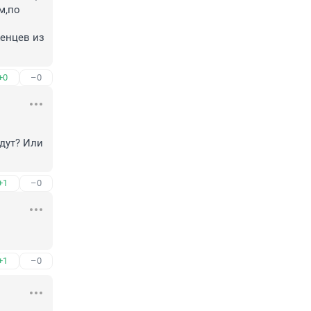
,по 
енцев из 
+0
–0
дут? Или 
+1
–0
+1
–0