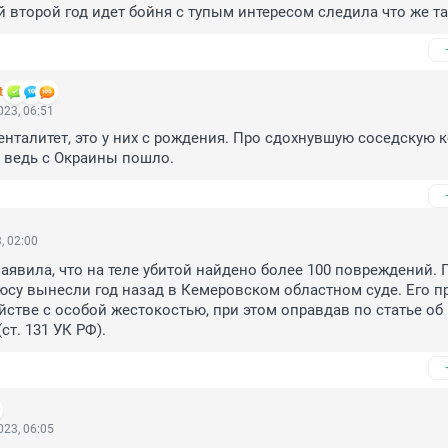
й второй год идет бойня с тупым интересом следила что же та
t
23, 06:51
талитет, это у них с рождения. Про сдохнувшую соседскую к
 ведь с Окраины пошло.
, 02:00
аявила, что на теле убитой найдено более 100 повреждений. 
су вынесли год назад в Кемеровском областном суде. Его пр
стве с особой жестокостью, при этом оправдав по статье об 
ст. 131 УК РФ).
23, 06:05