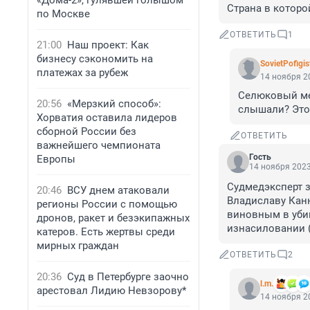
«Дома-2», гулявшей голышом
Страна в которо
по Москве
ОТВЕТИТЬ
1
21:00
Наш проект: Как
бизнесу сэкономить на
SovietPofigis
платежах за рубеж
14 ноября 20
Селюковый мен
20:56
«Мерзкий способ»:
слышали? Это
Хорватия оставила лидеров
сборной России без
ОТВЕТИТЬ
важнейшего чемпионата
Гость
Европы
14 ноября 2023
Судмедэксперт з
20:46
ВСУ днем атаковали
Владиславу Каню
регионы России с помощью
виновным в убий
дронов, ракет и безэкипажных
изнасиловании (
катеров. Есть жертвы среди
мирных граждан
ОТВЕТИТЬ
2
20:36
Суд в Петербурге заочно
l.m.
арестовал Лидию Невзорову*
14 ноября 20