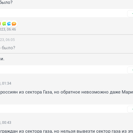
 было?
t
23, 06:46
23, 06:05
о было?
и.
, 01:34
оссиян из сектора Газа, но обратное невозможно даже Марии
, 00:43
раждан из сектора газа, но нельзя вывезти сектор газа из эти