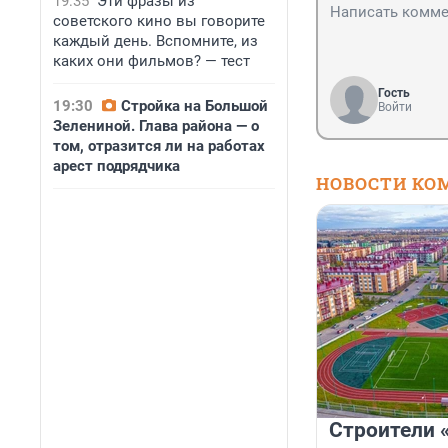
19:35
Эти фразы из
советского кино вы говорите
каждый день. Вспомните, из
каких они фильмов? — тест
Гость
19:30
Стройка на Большой
Войти
Зелениной. Глава района — о
том, отразится ли на работах
арест подрядчика
НОВОСТИ КО
Строители 