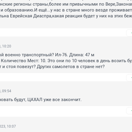
нские регионы страны,более им привычными по Вере,Законам
и образованию.И ещё...у нас в стране много везде проживает 
льна Еврейская Диаспра,какая реакция будет у них на этих беж
, 10:20
ый военно транспортный? Ил-76. Длина: 47 м

. Количество Мест: 10. Это они по 10 человек в день возить бу
т и стоя повезут? Других самолетов в стране нет?
, 09:54
овать будут, ЦАХАЛ уже все закончит.
23, 10:07