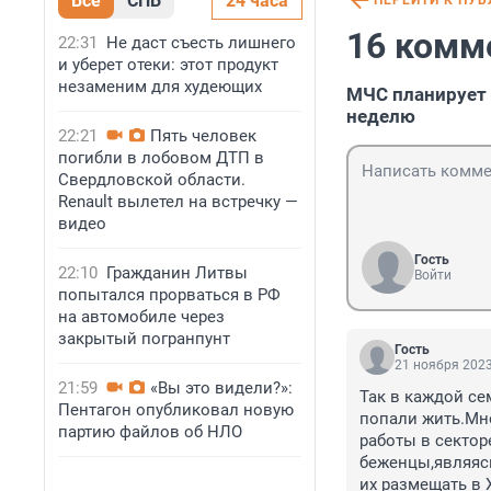
Все
СПБ
24 часа
ПЕРЕЙТИ К ПУ
16 комм
22:31
Не даст съесть лишнего
и уберет отеки: этот продукт
незаменим для худеющих
МЧС планирует 
неделю
22:21
Пять человек
погибли в лобовом ДТП в
Свердловской области.
Renault вылетел на встречку —
видео
Гость
22:10
Гражданин Литвы
Войти
попытался прорваться в РФ
на автомобиле через
закрытый погранпунт
Гость
21 ноября 2023
21:59
«Вы это видели?»:
Так в каждой се
Пентагон опубликовал новую
попали жить.Мно
партию файлов об НЛО
работы в сектор
беженцы,являясь
их размещать в 