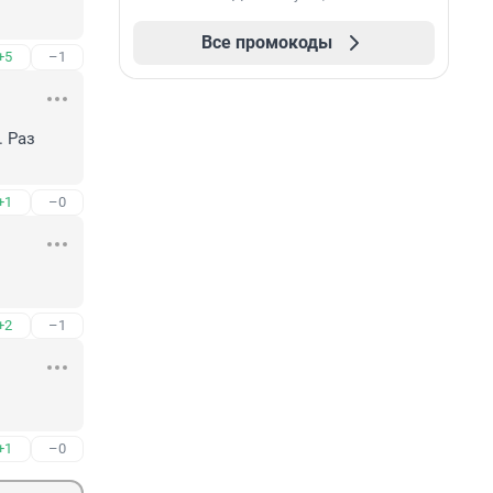
Все промокоды
+5
–1
 Раз 
+1
–0
+2
–1
+1
–0