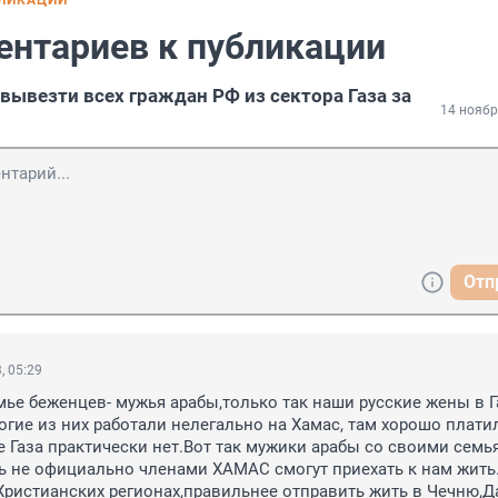
БЛИКАЦИИ
ентариев к публикации
вывезти всех граждан РФ из сектора Газа за
14 ноябр
Отп
, 05:29
мье беженцев- мужья арабы,только так наши русские жены в Га
гие из них работали нелегально на Хамас, там хорошо платил
е Газа практически нет.Вот так мужики арабы со своими семья
 не официально членами ХАМАС смогут приехать к нам жить.
Христианских регионах,правильнее отправить жить в Чечню,Да