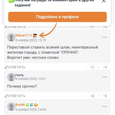
Получай награды за комментарии и другие 
Гость
8 ноября 2023, 15:39
задания!
Вот из-за таких "майоров" Иван Грозный и оставил 
Подробнее в профиле
Россию без династии.
+1
–0
ОТВЕТИТЬ
Mårran17-2
8 ноября 2023, 15:19
Переставьте ставить всякий шлак, неинтересный 
жителям города, с пометкой "СРОЧНО".

Воротит уже, честное слово.
+1
–0
ОТВЕТИТЬ
Гость
8 ноября 2023, 15:01
Почему срочно?
+2
–0
ОТВЕТИТЬ
BorisN
8 ноября 2023, 14:44