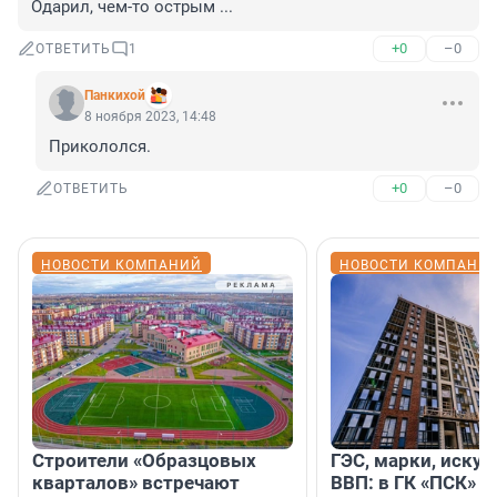
Одарил, чем-то острым ...
+0
–0
ОТВЕТИТЬ
1
Панкихой
8 ноября 2023, 14:48
Прикололся.
+0
–0
ОТВЕТИТЬ
НОВОСТИ КОМПАНИЙ
НОВОСТИ КОМПАНИ
Строители «Образцовых
ГЭС, марки, искус
кварталов» встречают
ВВП: в ГК «ПСК» р