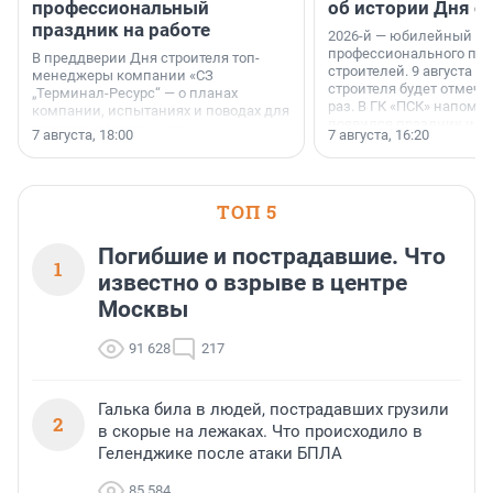
профессиональный
об истории Дня с
праздник на работе
2026-й — юбилейный го
профессионального пр
В преддверии Дня строителя топ-
строителей. 9 августа 2
менеджеры компании «СЗ
строителя будет отмечат
„Терминал-Ресурс“ — о планах
раз. В ГК «ПСК» напомни
компании, испытаниях и поводах для
появился праздник и к
осторожного оптимизма.
7 августа, 18:00
7 августа, 16:20
поменялась роль строит
ТОП 5
Погибшие и пострадавшие. Что
1
известно о взрыве в центре
Москвы
91 628
217
Галька била в людей, пострадавших грузили
2
в скорые на лежаках. Что происходило в
Геленджике после атаки БПЛА
85 584