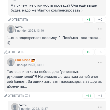
А причем тут стоимость проезда? Она ещё выше 
будет, надо же убытки компенсировать )
+3
–0
ОТВЕТИТЬ
Гость
8 ноября 2023, 13:40
"...оно подозревает поземку...". Позёмка - она такая... 
:))
+0
–0
ОТВЕТИТЬ
280896530
8 ноября 2023, 13:31
Там еще и откаты небось для "успешных 
руководителей"?! Не сложно догадаться за чей счет 
сей банкет. За одних заплатят пассажиры, а за других 
абоненты...
+11
–1
ОТВЕТИТЬ
1
Гость
8 ноября 2023, 13:37