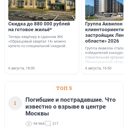
Скидка до 880 000 рублей
Группа Аквилон 
на готовое жильё*
клиентоориентир
застройщик Лени
Теперь квартиру в сданном ЖК
области» 2026
«Образцовый квартал 14» можно
купить со специальной скидкой.
Группа Аквилон стала 
победителей конкурса 
строительная организа
Ленинградской области 
номинации «Самый
6 августа, 18:00
6 августа, 16:50
клиентоориентированн
застройщик Ленинград
области».
ТОП 5
Погибшие и пострадавшие. Что
1
известно о взрыве в центре
Москвы
94 964
217