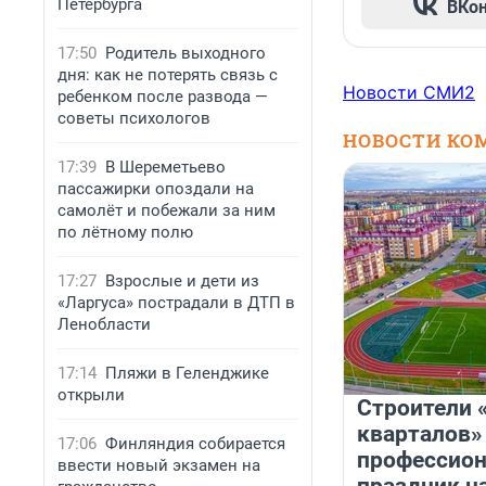
Петербурга
ВКо
17:50
Родитель выходного
дня: как не потерять связь с
Новости СМИ2
ребенком после развода —
советы психологов
НОВОСТИ КО
17:39
В Шереметьево
пассажирки опоздали на
самолёт и побежали за ним
по лётному полю
17:27
Взрослые и дети из
«Ларгуса» пострадали в ДТП в
Ленобласти
17:14
Пляжи в Геленджике
открыли
Строители 
кварталов»
17:06
Финляндия собирается
профессио
ввести новый экзамен на