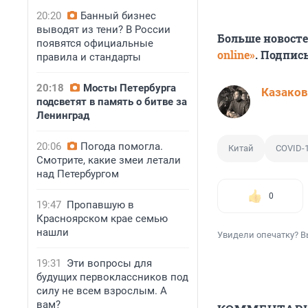
20:20
Банный бизнес
выводят из тени? В России
Больше новост
появятся официальные
online»
. Подпис
правила и стандарты
20:18
Мосты Петербурга
Казаков
подсветят в память о битве за
Ленинград
20:06
Погода помогла.
Китай
COVID-
Смотрите, какие змеи летали
над Петербургом
0
19:47
Пропавшую в
Красноярском крае семью
нашли
Увидели опечатку? В
19:31
Эти вопросы для
будущих первоклассников под
силу не всем взрослым. А
вам?