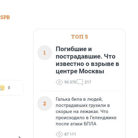
 SPB
ТОП 5
Погибшие и
1
пострадавшие. Что
известно о взрыве в
центре Москвы
93 370
217
0
Галька била в людей,
2
пострадавших грузили в
скорые на лежаках. Что
происходило в Геленджике
после атаки БПЛА
87 111