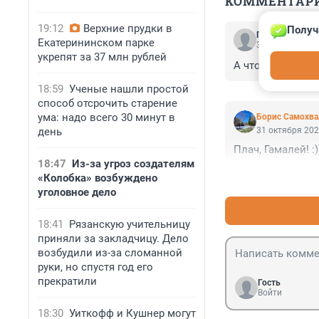
КОММЕНТАР
19:12
Верхние прудки в
Получ
Гость
Екатерининском парке
31 октября 202
укрепят за 37 млн рублей
А что с поездко
18:59
Ученые нашли простой
способ отсрочить старение
ума: надо всего 30 минут в
Борис Самохва
день
31 октября 202
Плач, Гамалей! :))
18:47
Из-за угроз создателям
«Колобка» возбуждено
уголовное дело
18:41
Рязанскую учительницу
приняли за закладчицу. Дело
возбудили из-за сломанной
руки, но спустя год его
прекратили
Гость
Войти
18:30
Уиткофф и Кушнер могут