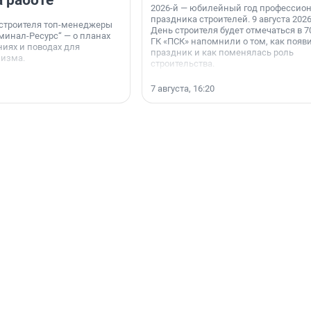
а работе
2026-й — юбилейный год профессио
праздника строителей. 9 августа 2026
 строителя топ-менеджеры
День строителя будет отмечаться в 70
минал-Ресурс“ — о планах
ГК «ПСК» напомнили о том, как появ
иях и поводах для
праздник и как поменялась роль
мизма.
строительства.
7 августа, 16:20