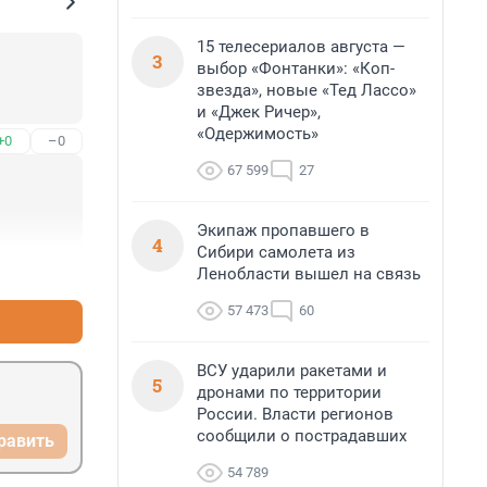
15 телесериалов августа —
3
выбор «Фонтанки»: «Коп-
звезда», новые «Тед Лассо»
и «Джек Ричер»,
«Одержимость»
+0
–0
67 599
27
Экипаж пропавшего в
4
Сибири самолета из
+1
–1
Ленобласти вышел на связь
57 473
60
ВСУ ударили ракетами и
5
дронами по территории
России. Власти регионов
сообщили о пострадавших
равить
54 789