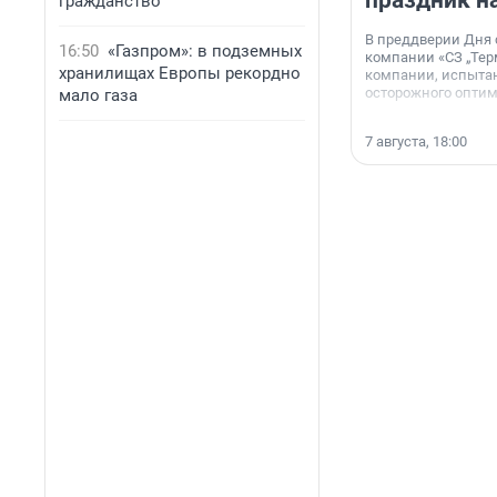
праздник н
гражданство
В преддверии Дня
16:50
«Газпром»: в подземных
компании «СЗ „Тер
хранилищах Европы рекордно
компании, испытан
осторожного опти
мало газа
7 августа, 18:00