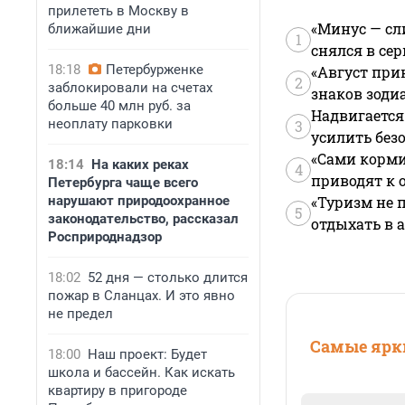
прилететь в Москву в
«Минус — сл
ближайшие дни
1
снялся в се
18:18
Петербурженке
«Август при
2
заблокировали на счетах
знаков зоди
больше 40 млн руб. за
Надвигается
неоплату парковки
3
усилить без
«Сами корми
18:14
На каких реках
4
приводят к 
Петербурга чаще всего
нарушают природоохранное
«Туризм не 
5
законодательство, рассказал
отдыхать в а
Росприроднадзор
18:02
52 дня — столько длится
пожар в Сланцах. И это явно
не предел
Самые ярки
18:00
Наш проект: Будет
школа и бассейн. Как искать
квартиру в пригороде