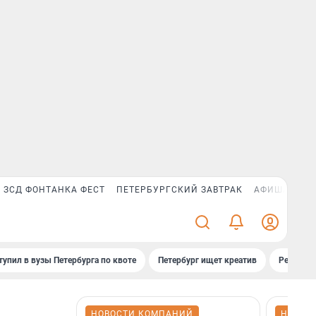
ЗСД ФОНТАНКА ФЕСТ
ПЕТЕРБУРГСКИЙ ЗАВТРАК
АФИША PLUS
тупил в вузы Петербурга по квоте
Петербург ищет креатив
Рейтинги
НОВОСТИ КОМПАНИЙ
НОВОС