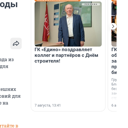
коды
ГК «Едино» поздравляет
ГК «А1
коллег и партнёров с Днём
объеди
зда из
строителя!
защит
 для
прогр
биора
Группа к
Благотв
внешних
бездомн
заключил
ловий для
стратеги
е на
7 августа, 13:41
6 августа,
итайте в