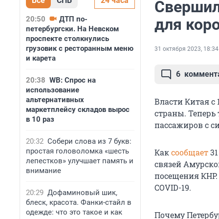
Все
СПБ
24 часа
Свершил
20:50
ДТП по-
для кор
петербургски. На Невском
проспекте столкнулись
грузовик с ресторанным меню
31 октября 2023, 18:34
и карета
6
коммент
20:38
WB: Спрос на
использование
альтернативных
Власти Китая с 
маркетплейсу складов вырос
страны. Теперь
в 10 раз
пассажиров с с
20:32
Собери слова из 7 букв:
простая головоломка «шесть
Как
сообщает
31
лепестков» улучшает память и
связей Амурской
внимание
посещения КНР.
COVID-19.
20:29
Дофаминовый шик,
блеск, красота. Фанки-стайл в
одежде: что это такое и как
Почему Петербур