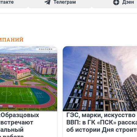
нтакте
Телеграм
Дзен
МПАНИЙ
«Образцовых
ГЭС, марки, искусство
 встречают
ВВП: в ГК «ПСК» расск
нальный
об истории Дня строит