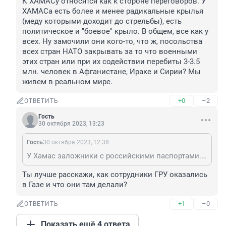
К ХАМАСу относятся как к стороне переговоров. У 
ХАМАСа есть более и менее радикальные крылья 
(меду которыми доходит до стрельбы), есть 
политическое и "боевое" крыло. В общем, все как у 
всех. Ну замочили они кого-то, что ж, посольства 
всех стран НАТО закрывать за то что военными 
этих стран или при их содействии перебиты 3-3.5 
млн. человек в Афганистане, Ираке и Сирии? Мы 
живем в реальном мире.
+0
–2
ОТВЕТИТЬ
Гость
30 октября 2023, 13:23
Гость
30 октября 2023, 12:38
У Хамас заложники с российскими паспортами. В Газе есть граждане России среди мирного населения. Хотя бы по этому вопросу с ними надо вести диалог и договариваться. С Израилем - бессмысленно, они для себя похоже приняли решение всех угробить. Часть заложников уже погибла под израильскими бомбами.
Ты лучше расскажи, как сотрудники ГРУ оказались 
в Газе и что они там делали?
+1
–0
ОТВЕТИТЬ
Показать ещё 4 ответа