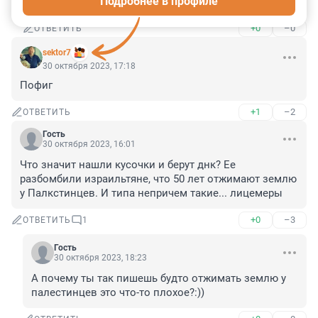
Подробнее в профиле
Да, не нужно было сюда заходить. противно стало.
+0
–0
ОТВЕТИТЬ
sektor7
30 октября 2023, 17:18
Пофиг
+1
–2
ОТВЕТИТЬ
Гость
30 октября 2023, 16:01
Что значит нашли кусочки и берут днк? Ее 
разбомбили израильтяне, что 50 лет отжимают землю 
у Палкстинцев. И типа непричем такие... лицемеры
+0
–3
ОТВЕТИТЬ
1
Гость
30 октября 2023, 18:23
А почему ты так пишешь будто отжимать землю у 
палестинцев это что-то плохое?:))