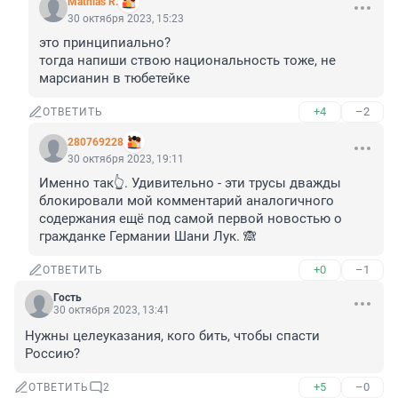
Mathias R.
30 октября 2023, 15:23
это принципиально?

тогда напиши ствою национальность тоже, не 
марсианин в тюбетейке
+4
–2
ОТВЕТИТЬ
280769228
30 октября 2023, 19:11
Именно так👆. Удивительно - эти трусы дважды 
блокировали мой комментарий аналогичного 
содержания ещё под самой первой новостью о 
гражданке Германии Шани Лук. 🙈
+0
–1
ОТВЕТИТЬ
Гость
30 октября 2023, 13:41
Нужны целеуказания, кого бить, чтобы спасти 
Россию?
+5
–0
ОТВЕТИТЬ
2