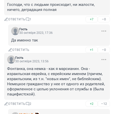
Господи, что с людьми происходит, ни жалости, 
ничего, деградация полная
+7
–0
ОТВЕТИТЬ
1
Гость
30 октября 2023, 17:36
Да именно так
+1
–0
ОТВЕТИТЬ
Гость
30 октября 2023, 13:56
Фонтанка, она немка - как я марсианин. Она - 
израильская еврейка, с еврейским именем (причем, 
израильским, из т.н. "новых имен", не библейским). 
Немецкое гражданство у нее от одного из родителей, 
оформленное с целью уклонения от службы в (была 
пацифистской).
+2
–12
ОТВЕТИТЬ
2