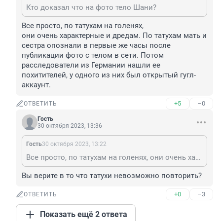
Кто доказал что на фото тело Шани?
Все просто, по татухам на голенях, 

они очень характерные и дредам. По татухам мать и 
сестра опознали в первые же часы после 
публикации фото с телом в сети. Потом 
расследователи из Германии нашли ее 
похитителей, у одного из них был открытый гугл-
аккаунт.
+5
–0
ОТВЕТИТЬ
Гость
30 октября 2023, 13:36
Гость
30 октября 2023, 13:22
Все просто, по татухам на голенях, они очень характерные и дредам. По татухам мать и сестра опознали в первые же часы после публикации фото с телом в сети. Потом расследователи из Германии нашли ее похитителей, у одного из них был открытый гугл-аккаунт.
Вы верите в то что татухи невозможно повторить?
+0
–3
ОТВЕТИТЬ
Показать ещё 2 ответа