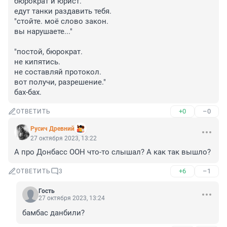
бюрократ и юрист. 

едут танки раздавить тебя.

"стойте. моё слово закон.

вы нарушаете..."

"постой, бюрократ.

не кипятись.

не составляй протокол.

вот получи, разрешение."

бах-бах.
+0
–0
ОТВЕТИТЬ
Русич Древний
27 октября 2023, 13:22
А про Донбасс ООН что-то слышал? А как так вышло?
+6
–1
ОТВЕТИТЬ
3
Гость
27 октября 2023, 13:24
бамбас данбили?