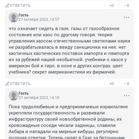
+0
–0
ОТВЕТИТЬ
Гость
27 октября 2023, 14:57
что означает сидеть в газе. газы от газообразное 
состояние или хаос по другому говоря. теория 
управления хаосом отечественными светилами науки 
не разрабатывалась в ввиду санкционки на нее. нет 
хаотичных хаотических поставок импорта и лямпорта 
из за рубежей нашей необьятной. учебники о хаосе у 
америкэн бой и гирл. в ооне и других контрах. цвет 
учебника? секрет американистики их фирмачей.
+0
–0
ОТВЕТИТЬ
Гость
27 октября 2023, 14:18
Пока трудолюбивые и предприимчивые израильтяне 
укрепляли государственность и развивали 
инфраструктуру своей новообретенной родины, их 
кровожадные соседи чесали задницы, славили 
Акбара и нападали на мирные кибуцы, регулярно 
получая ответки. Теперь сидят в Газе за бетонными 