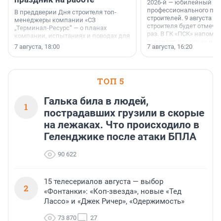
2026-й — юбилейный го
профессионального пр
В преддверии Дня строителя топ-
строителей. 9 августа 2
менеджеры компании «СЗ
строителя будет отмечат
„Терминал-Ресурс“ — о планах
раз. В ГК «ПСК» напомни
компании, испытаниях и поводах для
появился праздник и к
осторожного оптимизма.
7 августа, 18:00
7 августа, 16:20
поменялась роль строит
ТОП 5
Галька била в людей,
1
пострадавших грузили в скорые
на лежаках. Что происходило в
Геленджике после атаки БПЛА
90 622
15 телесериалов августа — выбор
2
«Фонтанки»: «Коп-звезда», новые «Тед
Лассо» и «Джек Ричер», «Одержимость»
73 870
27