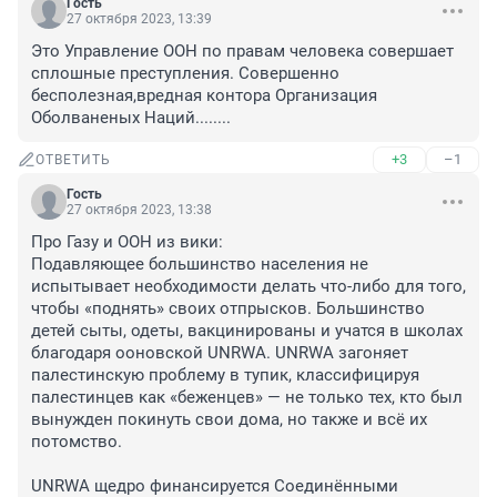
Гость
27 октября 2023, 13:39
Это Управление ООН по правам человека совершает 
сплошные преступления. Совершенно 
бесполезная,вредная контора Организация 
Оболваненых Наций........
+3
–1
ОТВЕТИТЬ
Гость
27 октября 2023, 13:38
Про Газу и ООН из вики:

Подавляющее большинство населения не 
испытывает необходимости делать что-либо для того, 
чтобы «поднять» своих отпрысков. Большинство 
детей сыты, одеты, вакцинированы и учатся в школах 
благодаря ооновской UNRWA. UNRWA загоняет 
палестинскую проблему в тупик, классифицируя 
палестинцев как «беженцев» — не только тех, кто был 
вынужден покинуть свои дома, но также и всё их 
потомство.

UNRWA щедро финансируется Соединёнными 