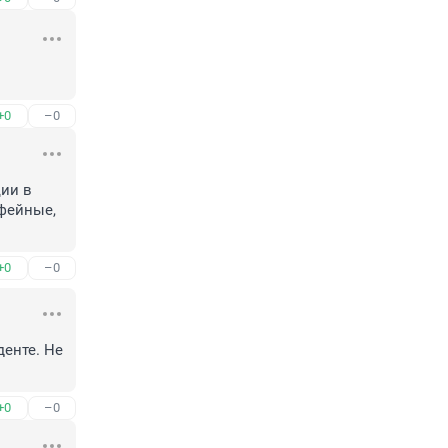
+0
–0
ии в 
фейные, 
+0
–0
енте. Не 
+0
–0