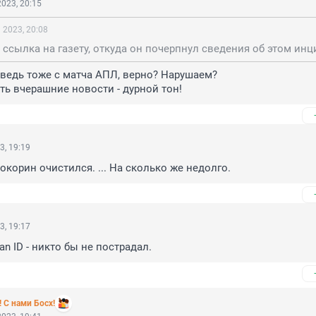
023, 20:15
 2023, 20:08
ведь тоже с матча АПЛ, верно? Нарушаем?

ь вчерашние новости - дурной тон!
3, 19:19
Кокорин очистился. ... На сколько же недолго.
3, 19:17
an ID - никто бы не пострадал.
 С нами Босх!