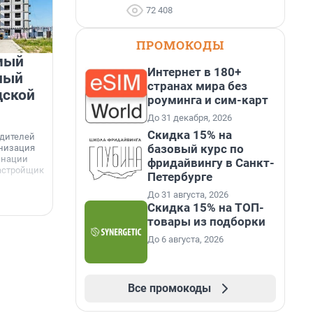
72 408
ПРОМОКОДЫ
мый
«Лучший проект КРТ»
Интернет в 180+
ный
Ленобласти — микрорайон
странах мира без
дской
«Город Звёзд»
роуминга и сим-карт
До 31 декабря, 2026
Победителем профессионального конкурса
«Лучшая строительная организация 2025 года»
Скидка 15% на
едителей
в номинации «За лучший проект комплексного
базовый курс по
анизация
развития территорий» стал жилой микрорайон
Г
инации
фридайвингу в Санкт-
«Город Звёзд».
астройщик
Петербурге
з
с
До 31 августа, 2026
6 августа, 16:07
6
Скидка 15% на ТОП-
товары из подборки
До 6 августа, 2026
Все промокоды