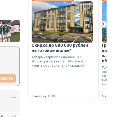
Скидка до 880 000 рублей
Группа
на готовое жильё*
клиен
застро
Теперь квартиру в сданном ЖК
област
«Образцовый квартал 14» можно
купить со специальной скидкой.
Группа А
победите
строител
равить
Ленингра
номинац
клиенто
застройщ
6 августа, 18:00
6 августа,
области»
+0
–0