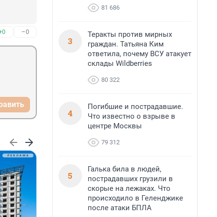
81 686
+0
–0
Теракты против мирных
3
граждан. Татьяна Ким
ответила, почему ВСУ атакует
склады Wildberries
80 322
равить
Погибшие и пострадавшие.
4
Что известно о взрыве в
центре Москвы
79 312
Галька била в людей,
5
пострадавших грузили в
скорые на лежаках. Что
происходило в Геленджике
после атаки БПЛА