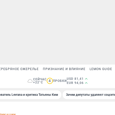
ЕРЕБРЯНОЕ ОЖЕРЕЛЬЕ
ПРИЗНАНИЕ И ВЛИЯНИЕ
LEMON GUIDE
USD 81,41
СЕЙЧАС
4
ПРОБКИ
+22°C
EUR 94,06
ователь Levrana и критика Татьяны Ким
Зачем депутаты удаляют соцсет