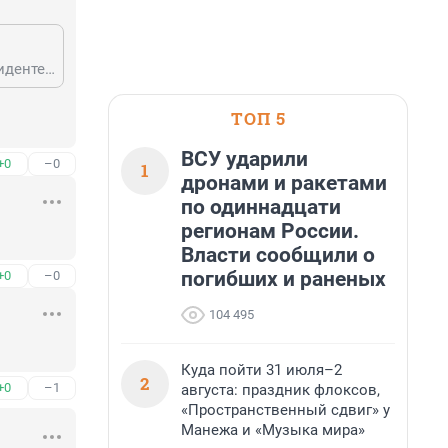
В тексте дана ссылка на газету, откуда он почерпнул сведения об этом инциденте. Не обязательно смотреть все матчи, чтобы знать о происшествиях в АПЛ.
ТОП 5
ВСУ ударили
+0
–0
1
дронами и ракетами
по одиннадцати
регионам России.
Власти сообщили о
погибших и раненых
+0
–0
104 495
Куда пойти 31 июля–2
2
+0
–1
августа: праздник флоксов,
«Пространственный сдвиг» у
Манежа и «Музыка мира»