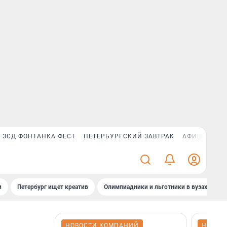
ЗСД ФОНТАНКА ФЕСТ
ПЕТЕРБУРГСКИЙ ЗАВТРАК
АФИША PLUS
и
Петербург ищет креатив
Олимпиадники и льготники в вузах СПб
НОВОСТИ КОМПАНИЙ
НОВОС