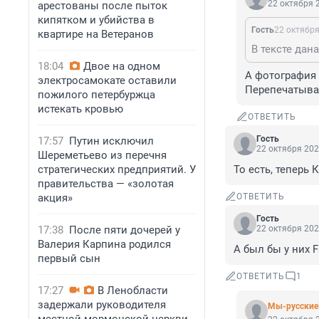
22 октября 2
арестованы после пыток
кипятком и убийства в
Гость
22 октября
квартире на Ветеранов
18:04
Двое на одном
А фотография 
электросамокате оставили
Перепечатыват
пожилого петербуржца
истекать кровью
ОТВЕТИТЬ
Гость
17:57
Путин исключил
22 октября 202
Шереметьево из перечня
стратегических предприятий. У
То есть, теперь 
правительства — «золотая
акция»
ОТВЕТИТЬ
Гость
17:38
После пяти дочерей у
22 октября 202
Валерия Карпина родился
А был бы у них F
первый сын
ОТВЕТИТЬ
1
17:27
В Ленобласти
задержали руководителя
Мы-русские!