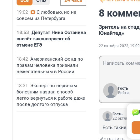
Все
СПБ
24 часа
ПЕРЕЙТИ К ПУ
8 комме
19:02
С любовью, но не
совсем из Петербурга
Зритель на ста
18:53
Депутат Нина Останина
Юнайтед»
внесёт законопроект об
отмене ЕГЭ
22 октября 2023, 19:09
18:42
Американский фонд по
правам человека признали
нежелательным в России
18:31
Эксперт по нервным
Гость
болезням назвал способ
Войти
легко вернуться к работе даже
после долгого отпуска
Гость
22 октября 202
Есть такие возм
ОТВЕТИТЬ