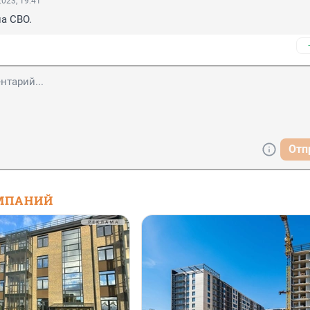
023, 19:41
а СВО.
Отп
МПАНИЙ