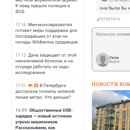
местной мормонской церкви.
22 октября 2
К нему пришли полиция и
они были бы н
ФСБ
ОТВЕТИТЬ
17:16
Минэкономразвития
готовит меры поддержки для
пострадавших от атак на
склады Wildberries продавцов
17:12
Дача защищает от этой
Гость
неизлечимой болезни, и на
Войти
огороде работать не надо:
исследование
НОВОСТИ КО
17:01
В Петербурге
достроили тоннель зеленой
линии метро. Что дальше?
16:59
Общественные USB-
зарядки — новый источник
угрозы мошенников.
Рассказываем, как