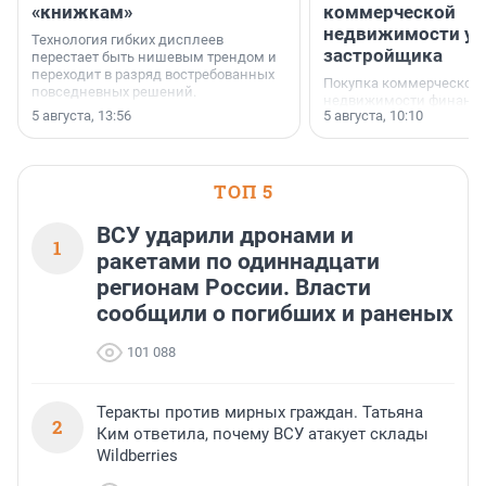
«книжкам»
коммерческой
недвижимости у
Технология гибких дисплеев
застройщика
перестает быть нишевым трендом и
переходит в разряд востребованных
Покупка коммерческой
повседневных решений.
недвижимости финанс
5 августа, 13:56
5 августа, 10:10
инструмент, доступный
предпринимателей. Буд
офис, склад, торговое 
или готовый арендный 
ТОП 5
успех сделки зависит о
выбора объекта и грамо
финансирования.
ВСУ ударили дронами и
1
ракетами по одиннадцати
регионам России. Власти
сообщили о погибших и раненых
101 088
Теракты против мирных граждан. Татьяна
2
Ким ответила, почему ВСУ атакует склады
Wildberries