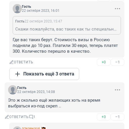
Гость
22 октября 2023, 16:01
Гость
22 октября 2023, 15:47
Скажи пожалуйста, вас таких как ты специально берут с IQ не выше определенного уровня? Это же насколько нужно было не понять текст, что речь идет про выдачу виз в Россию, и если кто и потерял от меньшего количества выданных виз, то только Россия, так как деньги получает консульство РФ за выданные визы. Ну а Европа, Европа в лице своих граждан сохранила эти деньги и более того, раз граждане европейских стран не поехали в Россию и не потратили у нас свои деньги, то скорее всего они поехали в какую то другую страну, скорее всего европейскую и потратили свои деньги там.
Где вас таких берут. Стоимость визы в Россию 
подняли до 10 раз. Платили 30 евро, теперь платят 
300. Количество перешло в качество.
+0
–1
ОТВЕТИТЬ
Показать ещё 3 ответа
Гость
22 октября 2023, 14:08
Это ж сколько ещё желающих хоть на время 
выбраться из-под скреп ..
+3
–1
ОТВЕТИТЬ
1