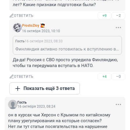
лет? Какие признаки подготовки были?
+9
–2
ОТВЕТИТЬ
ProstoZloy
16 октября 2023, 10:10
Гость
16 октября 2023, 08:33
Финляндия активно готовилась к вступлению в НАТО последние 10 лет, но начали они 30 лет назад. Просто настал удобный момент особенно для либеральной общественности. Да, и не я это придумал, это они сами признались.
Да-да! Россия с СВО просто упредила Финляндию, 
чтобы та передумала вступать в НАТО.
+4
–0
ОТВЕТИТЬ
Показать ещё 3 ответа
Гость
16 октября 2023, 08:24
он в курсах чьи Херсон с Крымом по китайскому 
плану урегулирования на которые согласен? 

Нет ли тут статьи посягательства на нарушение 