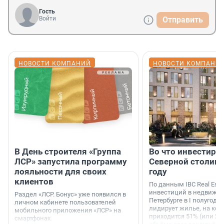
Гость
Войти
Отправить
НОВОСТИ КОМПАНИЙ
НОВОСТИ КОМПАНИ
В День строителя «Группа
Во что инвестиру
ЛСР» запустила программу
Северной столице
лояльности для своих
году
клиентов
По данным IBC Real Estat
инвестиций в недвижим
Раздел «ЛСР. Бонус» уже появился в
Петербурге в I полугоди
личном кабинете пользователей
лидирует жилье, на кот
мобильного приложения «ЛСР» на
приходится 51% (или 22 
смартфонах.