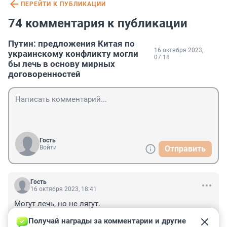
ПЕРЕЙТИ К ПУБЛИКАЦИИ
74 комментария к публикации
Путин: предложения Китая по
16 октября 2023,
украинскому конфликту могли
07:18
бы лечь в основу мирных
договоренностей
Гость
Войти
Отправить
Гость
16 октября 2023, 18:41
Могут лечь, но не лягут. 

«При этом обе стороны должны уважать суверенитет 
Получай награды за комментарии и другие 
и территориальную целостность друг друга» для 