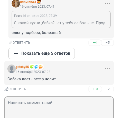
инкоrнида
16 октября 2023, 07:41
Гость
16 октября 2023, 07:39
С какой кухни ,бабка?Нет у тебя ее больше .Продала ты хрущобу ,а деньги на защищенный счет внесла .Как. В службе безопасности банка велели.
слюну подбери, болезный
+4
–5
ОТВЕТИТЬ
Показать ещё 5 ответов
gatsby55
16 октября 2023, 07:22
Собака лает - ветер носит...
+10
–2
ОТВЕТИТЬ