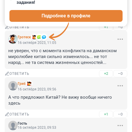
задания!
России не приемлемо. Записано в конституции что 
отдавать территории нельзя. Ситуация патовая, 
Подробнее в профиле
придется продолжать воевать.
+1
–0
ОТВЕТИТЬ
Гротеск
16 октября 2023, 11:05
не уверен, что с момента конфликта на даманском 
миролюбие китая сильно изменилось... не тот 
народ... не та система жизненных ценностей...
+2
–0
ОТВЕТИТЬ
Гриб
16 октября 2023, 09:56
А что предложил Китай? Не вижу вообще ничего 
здесь
+1
–0
ОТВЕТИТЬ
Гость
16 октября 2023, 09:53