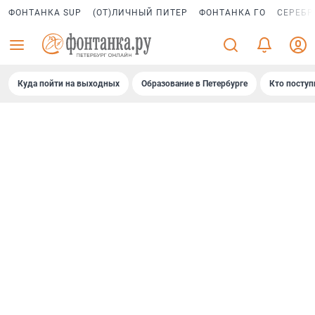
ФОНТАНКА SUP
(ОТ)ЛИЧНЫЙ ПИТЕР
ФОНТАНКА ГО
СЕРЕБР
Куда пойти на выходных
Образование в Петербурге
Кто поступ