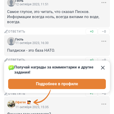
Гость
12 октября 2023, 11:51
Самое глупое, это читать, что сказал Песков.

Информации всегда ноль, всегда вилами по воде, 
всегда.
+0
–0
ОТВЕТИТЬ
Гость
11 октября 2023, 16:30
Палдиски - это база НАТО.
+0
–0
ОТВЕТИТЬ
Получай награды за комментарии и другие 
Гость
11 октября 2023, 15:38
задания!
Гринпис товарищи только Гринпис .у них и яхты .и 
Подробнее в профиле
ныряльщики .и сверла .
+1
–0
ОТВЕТИТЬ
Офиген
11 октября 2023, 15:35