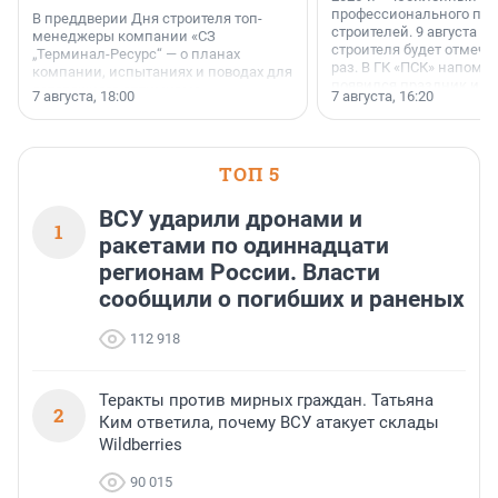
профессионального пр
В преддверии Дня строителя топ-
строителей. 9 августа 2
менеджеры компании «СЗ
строителя будет отмечат
„Терминал-Ресурс“ — о планах
раз. В ГК «ПСК» напомни
компании, испытаниях и поводах для
появился праздник и к
осторожного оптимизма.
7 августа, 18:00
7 августа, 16:20
поменялась роль строит
ТОП 5
ВСУ ударили дронами и
1
ракетами по одиннадцати
регионам России. Власти
сообщили о погибших и раненых
112 918
Теракты против мирных граждан. Татьяна
2
Ким ответила, почему ВСУ атакует склады
Wildberries
90 015