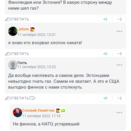
Финляндия или Эстония? В какую сторону между 
ними шел газ?
+2
–2
ОТВЕТИТЬ
_ixform
11 октября 2023, 13:31
я знаю кто взорвал хлопок наката!
+0
–3
ОТВЕТИТЬ
Гость
11 октября 2023, 13:22
Да вообще наплевать а самом деле. Эстонцами 
невыгодно гнать газ. Самим не хватает. А это и СЩА 
выгодно финнов с нами столкнуть.
+0
–2
ОТВЕТИТЬ
1
Соловей-Помётчик
11 октября 2023, 17:16
Не финнов, а НАТО, устаревший