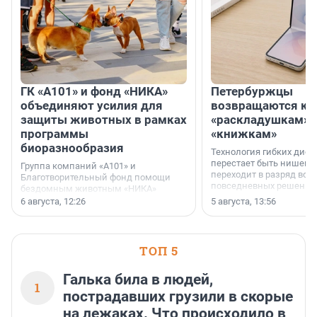
ГК «А101» и фонд «НИКА»
Петербуржцы
объединяют усилия для
возвращаются к
защиты животных в рамках
«раскладушкам» 
программы
«книжкам»
биоразнообразия
Технология гибких дисп
перестает быть нишевы
Группа компаний «А101» и
переходит в разряд вос
Благотворительный фонд помощи
повседневных решений
бездомным животным «НИКА»
заключили соглашение о
6 августа, 12:26
5 августа, 13:56
стратегическом сотрудничестве.
ТОП 5
Галька била в людей,
1
пострадавших грузили в скорые
на лежаках. Что происходило в