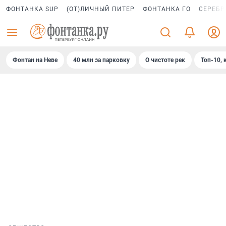
ФОНТАНКА SUP
(ОТ)ЛИЧНЫЙ ПИТЕР
ФОНТАНКА ГО
СЕРЕБР
Фонтан на Неве
40 млн за парковку
О чистоте рек
Топ-10, 