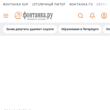
ФОНТАНКА SUP
(ОТ)ЛИЧНЫЙ ПИТЕР
ФОНТАНКА ГО
СЕРЕБР
Зачем депутаты удаляют соцсети
Образование в Петербурге
Ол