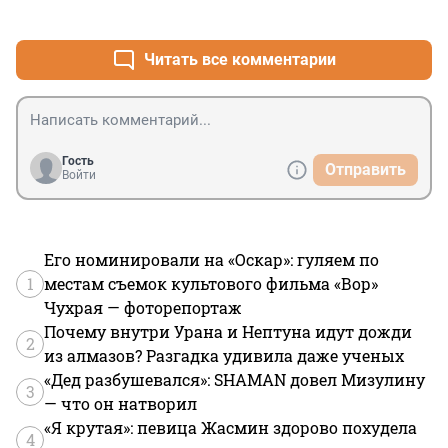
+0
–4
Читать все комментарии
Гость
Отправить
Войти
Его номинировали на «Оскар»: гуляем по
1
местам съемок культового фильма «Вор»
Чухрая — фоторепортаж
Почему внутри Урана и Нептуна идут дожди
2
из алмазов? Разгадка удивила даже ученых
«Дед разбушевался»: SHAMAN довел Мизулину
3
— что он натворил
«Я крутая»: певица Жасмин здорово похудела
4