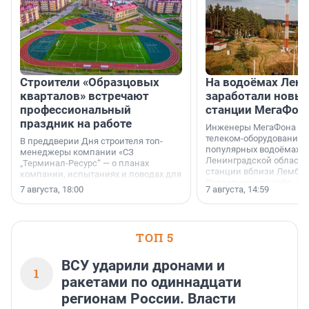
Строители «Образцовых
На водоёмах Лен
кварталов» встречают
заработали новы
профессиональный
станции МегаФон
праздник на работе
Инженеры МегаФона ус
телеком-оборудование 
В преддверии Дня строителя топ-
популярных водоёмах
менеджеры компании «СЗ
Ленинградской области
„Терминал-Ресурс“ — о планах
станции вблизи Лембол
компании, испытаниях и поводах для
Раздолинского озёр, а 
осторожного оптимизма.
7 августа, 18:00
7 августа, 14:59
недалеко от Большого Т
водопада.
ТОП 5
ВСУ ударили дронами и
1
ракетами по одиннадцати
регионам России. Власти