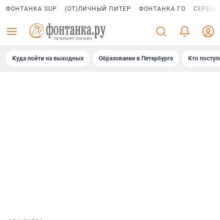
ФОНТАНКА SUP
(ОТ)ЛИЧНЫЙ ПИТЕР
ФОНТАНКА ГО
СЕРЕБР
Куда пойти на выходных
Образование в Петербурге
Кто поступ