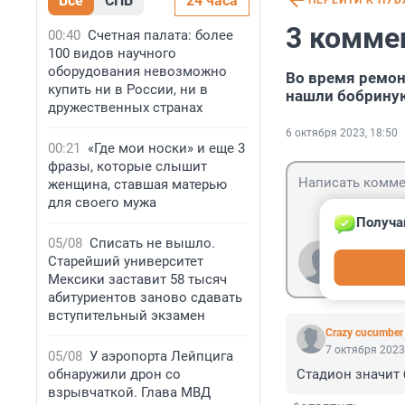
Все
СПБ
24 часа
ПЕРЕЙТИ К ПУ
3 комме
00:40
Счетная палата: более
100 видов научного
оборудования невозможно
Во время ремон
купить ни в России, ни в
нашли бобрину
дружественных странах
6 октября 2023, 18:50
00:21
«Где мои носки» и еще 3
фразы, которые слышит
женщина, ставшая матерью
для своего мужа
Получа
05/08
Списать не вышло.
Гость
Старейший университет
Войти
Мексики заставит 58 тысяч
абитуриентов заново сдавать
вступительный экзамен
Crazy cucumber
7 октября 2023
05/08
У аэропорта Лейпцига
обнаружили дрон со
Стадион значит 
взрывчаткой. Глава МВД