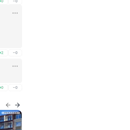
+0
–0
+2
–0
+0
–0