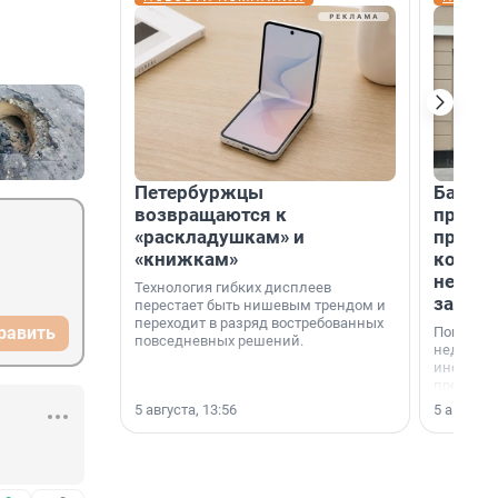
Петербуржцы
Банк К
возвращаются к
програ
«раскладушкам» и
приоб
«книжкам»
комме
недви
Технология гибких дисплеев
застр
перестает быть нишевым трендом и
переходит в разряд востребованных
равить
Покупка 
повседневных решений.
недвижи
инструме
предприн
офис, ск
5 августа, 13:56
5 августа,
или гото
успех сд
выбора о
финанси