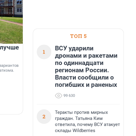
ТОП 5
 лучше
Группа Аквилон на 20%
ВСУ ударили
1
увеличила объём текущего
дронами и ракетами
строительства в
по одиннадцати
вариантов
Ленинградской области
регионам России.
атизма.
Власти сообщили о
Группа Аквилон входит в ТОП-5 рейтинга
погибших и раненых
независимого портала «Единый ресурс
застройщиков» по объёму текущего
«
строительства в Ленинградской области. В
я
99 630
настоящее время компания реализует в
с
регионе 185 429 кв. метров жилья, что на 20%
5 августа, 17:12
5
больше, чем в 1 квартале 2026 года.
Теракты против мирных
2
граждан. Татьяна Ким
ответила, почему ВСУ атакует
склады Wildberries