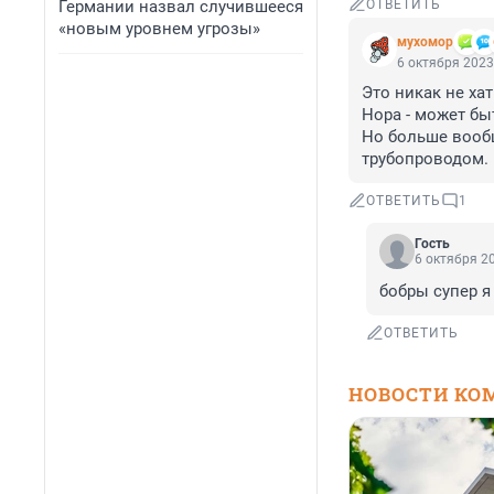
Германии назвал случившееся
ОТВЕТИТЬ
«новым уровнем угрозы»
мухомор
6 октября 2023
Это никак не хатк
Нора - может бы
Но больше вооб
трубопроводом.
ОТВЕТИТЬ
1
Гость
6 октября 20
бобры супер я
ОТВЕТИТЬ
НОВОСТИ КО