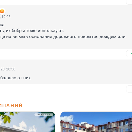
, 19:03
а.

ть, их бобры тоже используют.

ще на вымыв основания дорожного покрытия дождём или 
23, 20:56
 балдею от них
МПАНИЙ