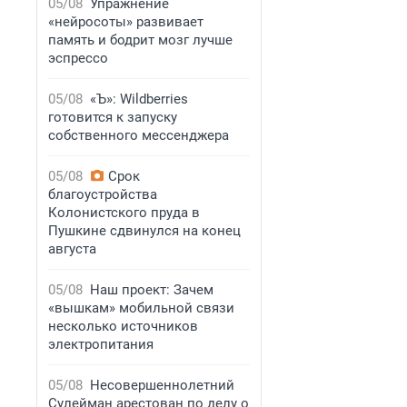
05/08
Упражнение
«нейросоты» развивает
память и бодрит мозг лучше
эспрессо
05/08
«Ъ»: Wildberries
готовится к запуску
собственного мессенджера
05/08
Срок
благоустройства
Колонистского пруда в
Пушкине сдвинулся на конец
августа
05/08
Наш проект: Зачем
«вышкам» мобильной связи
несколько источников
электропитания
05/08
Несовершеннолетний
Сулейман арестован по делу о