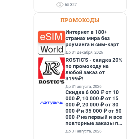
65 327
ПРОМОКОДЫ
Интернет в 180+
странах мира без
роуминга и сим-карт
До 31 декабря, 2026
ROSTIC'S - скидка 20%
по промокоду на
любой заказ от
3199₽!
До 31 августа, 2026
Скидка 6 000 ₽ от 10
000 ₽, 10 000 ₽ от 15
000 ₽, 20 000 ₽ от 30
000 ₽ и 35 000 ₽ от 50
000 ₽ на первый и все
повторные заказы по
промокоду НАБЕРИ
До 31 августа, 2026