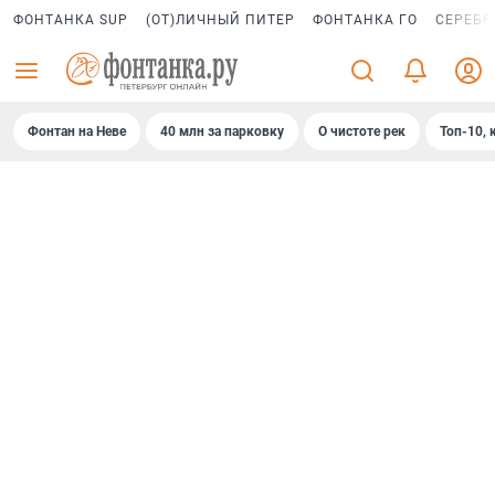
ФОНТАНКА SUP
(ОТ)ЛИЧНЫЙ ПИТЕР
ФОНТАНКА ГО
СЕРЕБР
Фонтан на Неве
40 млн за парковку
О чистоте рек
Топ-10, 