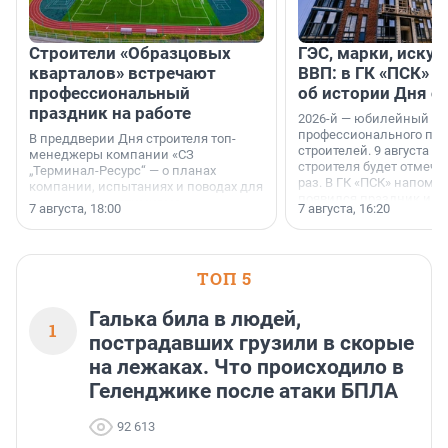
Строители «Образцовых
ГЭС, марки, искус
кварталов» встречают
ВВП: в ГК «ПСК» р
профессиональный
об истории Дня с
праздник на работе
2026-й — юбилейный го
профессионального пр
В преддверии Дня строителя топ-
строителей. 9 августа 2
менеджеры компании «СЗ
строителя будет отмечат
„Терминал-Ресурс“ — о планах
раз. В ГК «ПСК» напомни
компании, испытаниях и поводах для
появился праздник и к
осторожного оптимизма.
7 августа, 18:00
7 августа, 16:20
поменялась роль строит
ТОП 5
Галька била в людей,
1
пострадавших грузили в скорые
на лежаках. Что происходило в
Геленджике после атаки БПЛА
92 613