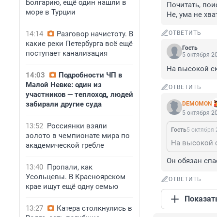
Болгарию, ещё один нашли в
Почитать, пои
море в Турции
Не, ума не хва
14:14
Разговор начистоту. В
ОТВЕТИТЬ
какие реки Петербурга всё ещё
Гость
поступает канализация
5 октября 20
На высокой ск
14:03
Подробности ЧП в
Малой Невке: один из
ОТВЕТИТЬ
участников — теплоход, людей
забирали другие суда
DEMOMON
5 октября 20
13:52
Россиянки взяли
Гость
5 октября 
золото в чемпионате мира по
На высокой с
академической гребле
Он обязан спа
13:40
Пропали, как
Усольцевы. В Красноярском
ОТВЕТИТЬ
крае ищут ещё одну семью
Показат
13:27
Катера столкнулись в