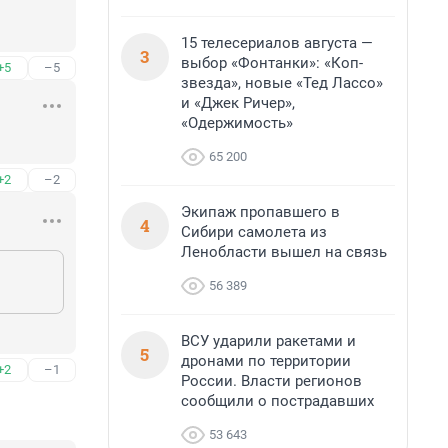
15 телесериалов августа —
3
выбор «Фонтанки»: «Коп-
+5
–5
звезда», новые «Тед Лассо»
и «Джек Ричер»,
«Одержимость»
65 200
+2
–2
Экипаж пропавшего в
4
Сибири самолета из
Ленобласти вышел на связь
56 389
ВСУ ударили ракетами и
5
дронами по территории
+2
–1
России. Власти регионов
сообщили о пострадавших
53 643