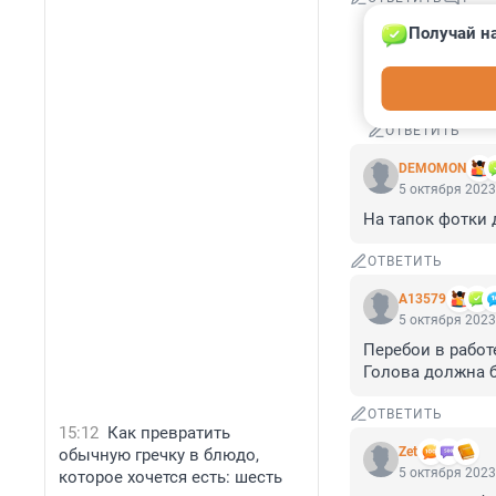
Получай на
Гость
7 октября 20
Свои шутки ос
ОТВЕТИТЬ
DEMOMON
5 октября 2023
На тапок фотки 
ОТВЕТИТЬ
А13579
5 октября 2023
Перебои в работ
Голова должна бы
ОТВЕТИТЬ
15:12
Как превратить
Zet
обычную гречку в блюдо,
5 октября 2023
которое хочется есть: шесть