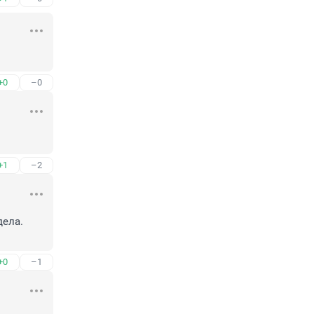
+0
–0
+1
–2
ела. 
+0
–1