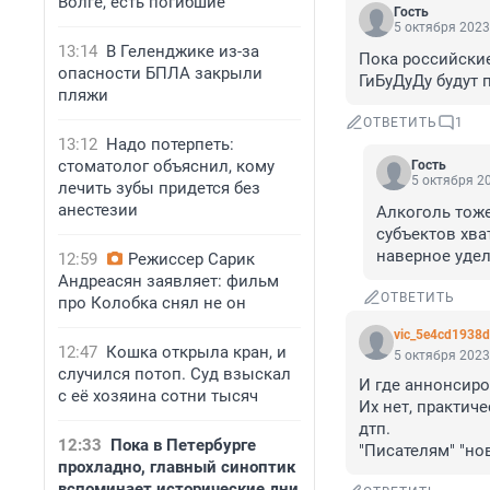
Волге, есть погибшие
Гость
5 октября 2023
13:14
В Геленджике из-за
Пока российские
опасности БПЛА закрыли
ГиБуДуДу будут 
пляжи
ОТВЕТИТЬ
1
13:12
Надо потерпеть:
стоматолог объяснил, кому
Гость
5 октября 20
лечить зубы придется без
анестезии
Алкоголь тоже
субъектов хва
наверное удел
12:59
Режиссер Сарик
Андреасян заявляет: фильм
ОТВЕТИТЬ
про Колобка снял не он
vic_5e4cd1938
12:47
Кошка открыла кран, и
5 октября 2023
случился потоп. Суд взыскал
И где аннонсиро
с её хозяина сотни тысяч
Их нет, практич
дтп.

12:33
Пока в Петербурге
"Писателям" "нов
прохладно, главный синоптик
вспоминает исторические дни