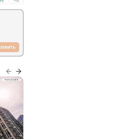
+5
–0
равить