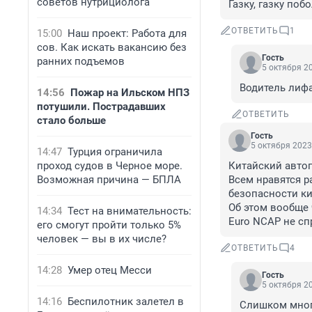
советов нутрициолога
Газку, газку поб
ОТВЕТИТЬ
1
15:00
Наш проект: Работа для
сов. Как искать вакансию без
Гость
ранних подъемов
5 октября 20
Водитель лиф
14:56
Пожар на Ильском НПЗ
потушили. Пострадавших
ОТВЕТИТЬ
стало больше
Гость
5 октября 2023
14:47
Турция ограничила
проход судов в Черное море.
Китайский автоп
Возможная причина — БПЛА
Всем нравятся р
безопасности ки
Об этом вообще 
14:34
Тест на внимательность:
Euro NCAP не с
его смогут пройти только 5%
человек — вы в их числе?
ОТВЕТИТЬ
4
14:28
Умер отец Месси
Гость
5 октября 20
14:16
Беспилотник залетел в
Слишком мног