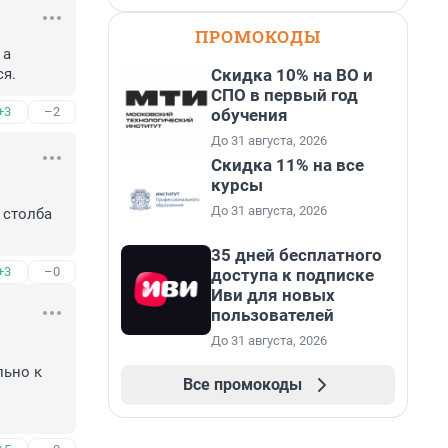
ПРОМОКОДЫ
а 
Скидка 10% на ВО и
ся.
СПО в первый год
+3
–2
обучения
До 31 августа, 2026
Скидка 11% на все
курсы
До 31 августа, 2026
столба 
35 дней бесплатного
+3
–0
доступа к подписке
Иви для новых
пользователей
До 31 августа, 2026
ьно к 
Все промокоды