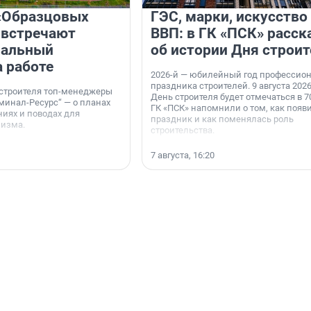
«Образцовых
ГЭС, марки, искусство
 встречают
ВВП: в ГК «ПСК» расск
нальный
об истории Дня строит
а работе
2026-й — юбилейный год профессио
праздника строителей. 9 августа 2026
 строителя топ-менеджеры
День строителя будет отмечаться в 70
минал-Ресурс“ — о планах
ГК «ПСК» напомнили о том, как появ
иях и поводах для
праздник и как поменялась роль
мизма.
строительства.
7 августа, 16:20