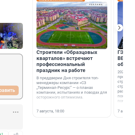
Строители «Образцовых
ГЭС, м
кварталов» встречают
ВВП: в
профессиональный
об ист
праздник на работе
2026-й —
професси
В преддверии Дня строителя топ-
строителе
менеджеры компании «СЗ
строителя
„Терминал-Ресурс“ — о планах
равить
раз. В ГК
компании, испытаниях и поводах для
появился
осторожного оптимизма.
поменяла
7 августа, 18:00
7 августа,
+1
–0