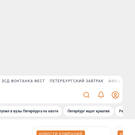
ЗСД ФОНТАНКА ФЕСТ
ПЕТЕРБУРГСКИЙ ЗАВТРАК
АФИША PLUS
тупил в вузы Петербурга по квоте
Петербург ищет креатив
Рейтинги
НОВОСТИ КОМПАНИЙ
НОВОС