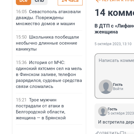
Все
СПБ
24 часа
ПЕРЕЙТИ К ПУ
14 комм
16:05
Севастополь атаковали
дважды. Повреждены
множество домов и машин
В ДТП с «Лифан
женщина
15:50
Школьника пообещали
необычно длинные осенние
5 октября 2023, 13:10
каникулы
15:36
История от МЧС:
одинокий яхтсмен сел на мель
в Финском заливе, телефон
разрядился, судовые средства
Гость
связи сломались
Войти
15:21
Трое мужчин
пострадали от атаки в
Гость
Белгородской области,
5 октября 2023
женщина — в Брянской
И встретила дере
ОТВЕТИТЬ
1