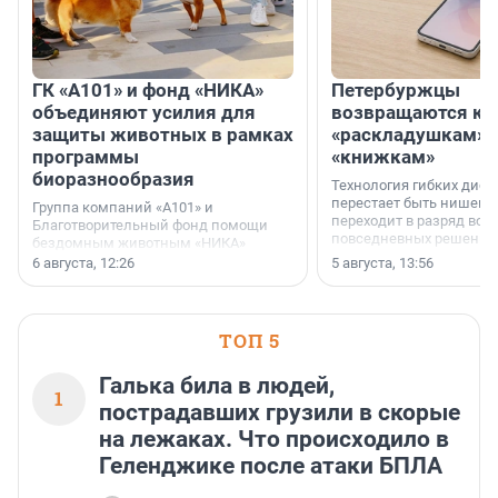
ГК «А101» и фонд «НИКА»
Петербуржцы
объединяют усилия для
возвращаются к
защиты животных в рамках
«раскладушкам» 
программы
«книжкам»
биоразнообразия
Технология гибких дисп
перестает быть нишевы
Группа компаний «А101» и
переходит в разряд вос
Благотворительный фонд помощи
повседневных решений
бездомным животным «НИКА»
заключили соглашение о
6 августа, 12:26
5 августа, 13:56
стратегическом сотрудничестве.
ТОП 5
Галька била в людей,
1
пострадавших грузили в скорые
на лежаках. Что происходило в
Геленджике после атаки БПЛА