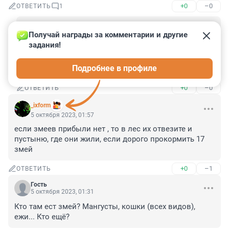
+0
–0
ОТВЕТИТЬ
1
Гость
8 октября 2023, 13:53
Получай награды за комментарии и другие 
задания!
А почему ненадо??? Нет уж, заберите их, 
пожалуйста, пусть живут там где родились!!! Без 
Подробнее в профиле
них МОСКВА хоть очиститься.....
+0
–0
ОТВЕТИТЬ
_ixform
5 октября 2023, 01:57
если змеев прибыли нет , то в лес их отвезите и 
пустыню, где они жили, если дорого прокормить 17 
змей
+0
–1
ОТВЕТИТЬ
Гость
5 октября 2023, 01:31
Кто там ест змей? Мангусты, кошки (всех видов), 
ежи... Кто ещё?