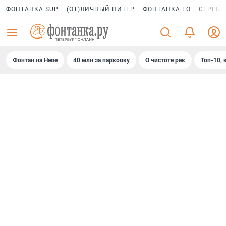
ФОНТАНКА SUP
(ОТ)ЛИЧНЫЙ ПИТЕР
ФОНТАНКА ГО
СЕРЕБР
Фонтан на Неве
40 млн за парковку
О чистоте рек
Топ-10, 