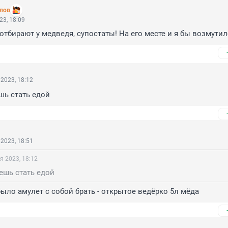
лов
23, 18:09
бирают у медведя, супостаты! На его месте и я бы возмутился 
2023, 18:12
шь стать едой
2023, 18:51
я 2023, 18:12
ешь стать едой
 было амулет с собой брать - открытое ведёрко 5л мёда