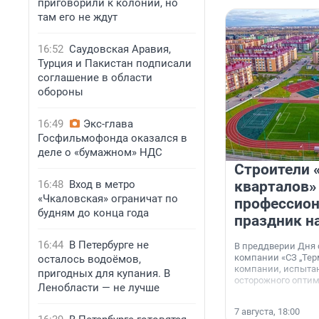
приговорили к колонии, но
там его не ждут
16:52
Саудовская Аравия,
Турция и Пакистан подписали
соглашение в области
обороны
16:49
Экс-глава
Госфильмофонда оказался в
деле о «бумажном» НДС
Строители 
16:48
Вход в метро
кварталов»
«Чкаловская» ограничат по
профессио
будням до конца года
праздник н
16:44
В Петербурге не
В преддверии Дня
компании «СЗ „Тер
осталось водоёмов,
компании, испытан
пригодных для купания. В
осторожного опти
Ленобласти — не лучше
7 августа, 18:00