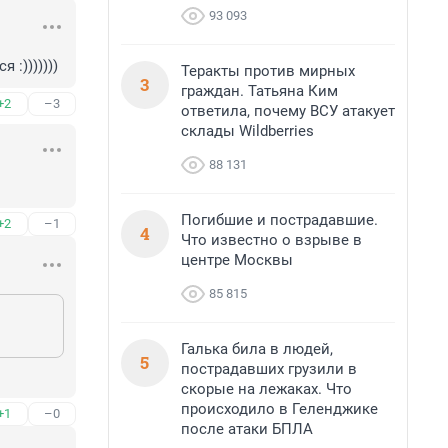
93 093
:)))))))
Теракты против мирных
3
граждан. Татьяна Ким
+2
–3
ответила, почему ВСУ атакует
склады Wildberries
88 131
Погибшие и пострадавшие.
+2
–1
4
Что известно о взрыве в
центре Москвы
85 815
Галька била в людей,
5
пострадавших грузили в
скорые на лежаках. Что
происходило в Геленджике
+1
–0
после атаки БПЛА