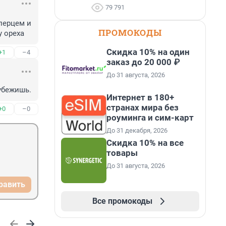
79 791
ерцем и 
ПРОМОКОДЫ
у ореха
Скидка 10% на один
+1
–4
заказ до 20 000 ₽
До 31 августа, 2026
убежишь.
Интернет в 180+
странах мира без
+0
–0
роуминга и сим-карт
До 31 декабря, 2026
Скидка 10% на все
товары
До 31 августа, 2026
равить
Все промокоды