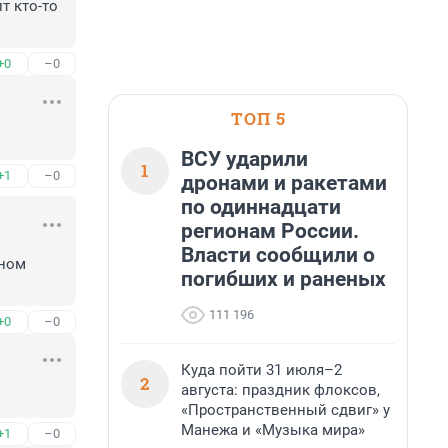
 кто-то 
+0
–0
ТОП 5
ВСУ ударили
1
+1
–0
дронами и ракетами
по одиннадцати
регионам России.
Власти сообщили о
ном 
погибших и раненых
111 196
+0
–0
Куда пойти 31 июля–2
2
августа: праздник флоксов,
«Пространственный сдвиг» у
Манежа и «Музыка мира»
+1
–0