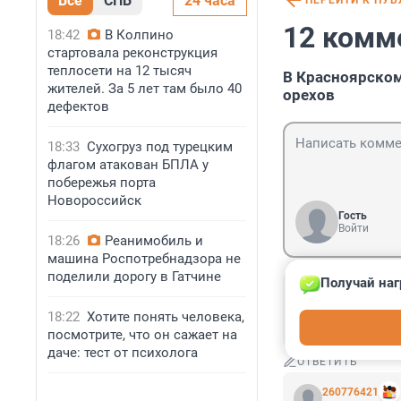
Все
СПБ
24 часа
ПЕРЕЙТИ К ПУ
12 комм
18:42
В Колпино
стартовала реконструкция
теплосети на 12 тысяч
В Красноярском
жителей. За 5 лет там было 40
орехов
дефектов
18:33
Сухогруз под турецким
флагом атакован БПЛА у
побережья порта
Новороссийск
Гость
Войти
18:26
Реанимобиль и
машина Роспотребнадзора не
поделили дорогу в Гатчине
Получай наг
Гость
18 сентября 20
18:22
Хотите понять человека,
хотел бы съесть 
посмотрите, что он сажает на
даче: тест от психолога
ОТВЕТИТЬ
260776421