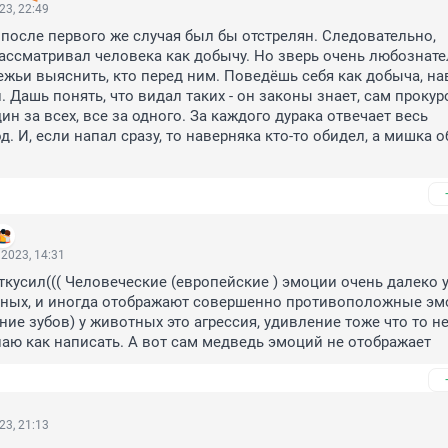
23, 22:49
после первого же случая был бы отстрелян. Следовательно, 
ассматривал человека как добычу. Но зверь очень любознате
жьи выяснить, кто перед ним. Поведёшь себя как добыча, нав
 Дашь понять, что видал таких - он законы знает, сам прокурор
дин за всех, все за одного. За каждого дурака отвечает весь 
. И, если напал сразу, то наверняка кто-то обидел, а мишка об
2023, 14:31
ткусил((( Человеческие (европейские ) эмоции очень далеко у
ных, и иногда отображают совершенно противоположные эмо
ние зубов) у животных это агрессия, удивление тоже что то не
наю как написать. А вот сам медведь эмоций не отображает
23, 21:13