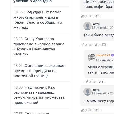
улетели в Ирландию
Шишки собирает, 
взял, нефиг брат
18:16
Под удар ВСУ попал
ОТВЕТИТЬ
многоквартирный дом в
Керчи. Власти сообщили о
Гость
жертвах
18 сентября 20
Так и было всегд
18:13
Сыну Кадырова
присвоено высокое звание
ОТВЕТИТЬ
1
«Нохчийн Пачхьалкхан
къонах»
triton1977
18 сентября 
18:04
Финляндия закрывает
Меня опередил
все ворота для дичи на
тайги", вполн
восточной границе
ОТВЕТИТЬ
18:00
Наш проект: Как
Гость
распознать надежных
18 сентября 20
ремонтников из множества
в моем лесу ход
предложений
ОТВЕТИТЬ