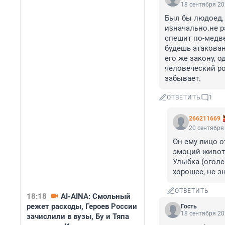
18 сентября 20
Был бы людоед, 
изначально.не р
спешит по-медве
будешь атакован.
его же закону, о
человеческий род
забывает.
ОТВЕТИТЬ
1
266211669
20 сентября 
Он ему лицо о
эмоций живот
Улыбка (оголе
хорошее, не з
ОТВЕТИТЬ
18:18
AI-AINA: Смольный
режет расходы, Героев России
Гость
18 сентября 20
зачислили в вузы, Бу и Тяпа