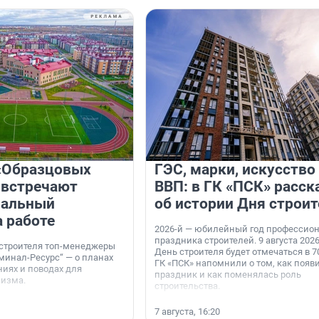
«Образцовых
ГЭС, марки, искусство
 встречают
ВВП: в ГК «ПСК» расск
нальный
об истории Дня строит
а работе
2026-й — юбилейный год профессио
праздника строителей. 9 августа 2026
 строителя топ-менеджеры
День строителя будет отмечаться в 70
минал-Ресурс“ — о планах
ГК «ПСК» напомнили о том, как появ
иях и поводах для
праздник и как поменялась роль
мизма.
строительства.
7 августа, 16:20