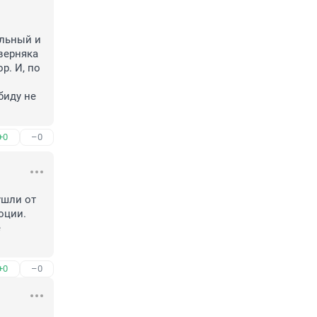
льный и 
ерняка 
. И, по 
иду не 
+0
–0
шли от 
ции. 
 
+0
–0