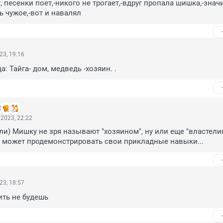
песенки поет,-никого не трогает,-вдруг пропала шишка,-значит
ь чужое,-вот и навалял
23, 19:16
а: Тайга- дом, медведь -хозяин. .
2023, 22:22
и) Мишку не зря называют "хозяином", ну или еще "властели
е может продемонстрировать свои прикладные навыки...
23, 18:57
ить не будешь