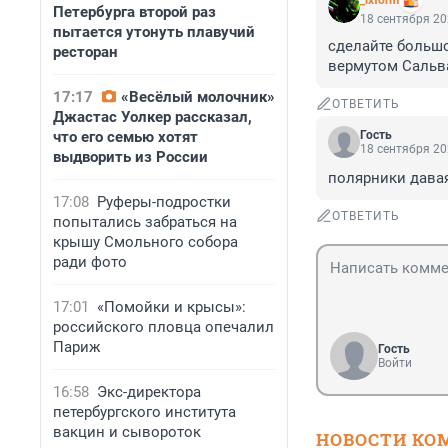
_ixform
Петербурга второй раз
18 сентября 20
пытается утонуть плавучий
сделайте большо
ресторан
вермутом Сальва
17:17
«Весёлый молочник»
ОТВЕТИТЬ
Джастас Уолкер рассказал,
что его семью хотят
Гость
18 сентября 20
выдворить из России
полярники давая
17:08
Руферы-подростки
ОТВЕТИТЬ
попытались забраться на
крышу Смольного собора
ради фото
17:01
«Помойки и крысы»:
российского пловца опечалил
Париж
Гость
Войти
16:58
Экс-директора
петербургского института
вакцин и сывороток
НОВОСТИ КО