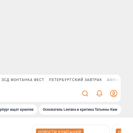
ЗСД ФОНТАНКА ФЕСТ
ПЕТЕРБУРГСКИЙ ЗАВТРАК
АФИША PLUS
рбург ищет креатив
Основатель Levrana и критика Татьяны Ким
Зач
НОВОСТИ КОМПАНИЙ
НОВОС