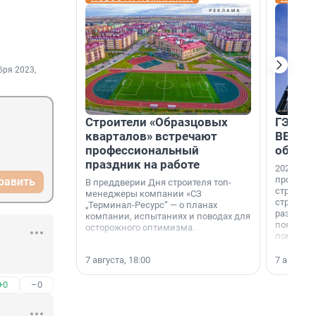
бря 2023,
Строители «Образцовых
ГЭС, м
кварталов» встречают
ВВП: в
профессиональный
об ист
праздник на работе
2026-й —
професси
равить
В преддверии Дня строителя топ-
строителе
менеджеры компании «СЗ
строителя
„Терминал-Ресурс“ — о планах
раз. В ГК
компании, испытаниях и поводах для
появился
осторожного оптимизма.
поменяла
7 августа, 18:00
7 августа,
+0
–0