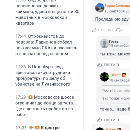
17:55
Суд запретил
пенсионерке держать
Борис Самохва
каймана, удава и еще почти 30
18 сентября 20
животных в московской
Последнюю еду от
квартире
ОТВЕТИТЬ
2
17:44
От хоккеистов до
поваров: Ларионов собрал
Гость
18 сентября 
всю «семью СКА» и рассказал
о задачах перед сезоном
ты тоже може
ОТВЕТИТЬ
17:36
В Петербурге суд
арестовал экс-сотрудника
_ixform
прокуратуры по делу об
18 сентября 
убийстве на Луначарского
Гость
18 сентябр
17:29
Московское шоссе
ты тоже мож
ограничат до конца августа.
Где еще ждать пробок из-за
точно... надо
работ
ОТВЕТИТЬ
17:21
В центре