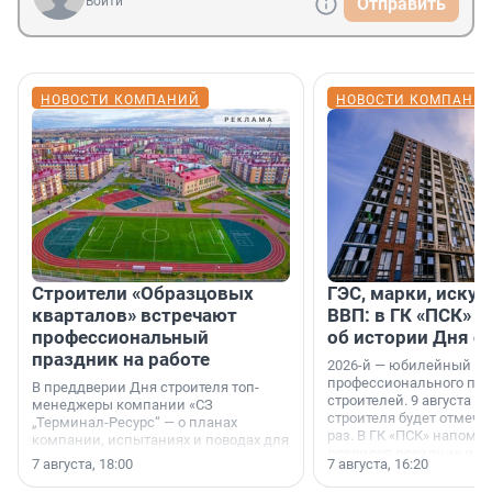
Войти
Отправить
НОВОСТИ КОМПАНИЙ
НОВОСТИ КОМПАНИ
Строители «Образцовых
ГЭС, марки, искус
кварталов» встречают
ВВП: в ГК «ПСК» р
профессиональный
об истории Дня с
праздник на работе
2026-й — юбилейный го
профессионального пр
В преддверии Дня строителя топ-
строителей. 9 августа 2
менеджеры компании «СЗ
строителя будет отмечат
„Терминал-Ресурс“ — о планах
раз. В ГК «ПСК» напомни
компании, испытаниях и поводах для
появился праздник и к
осторожного оптимизма.
7 августа, 18:00
7 августа, 16:20
поменялась роль строит