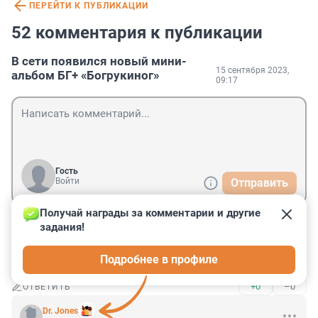
ПЕРЕЙТИ К ПУБЛИКАЦИИ
52 комментария к публикации
В сети появился новый мини-
15 сентября 2023,
альбом БГ+ «Богрукиног»
09:17
Гость
Войти
Отправить
Получай награды за комментарии и другие 
задания!
Гость
16 сентября 2023, 21:04
Подробнее в профиле
Гость- Вавилон играет в футбол твоей головой!
+0
–0
ОТВЕТИТЬ
Dr. Jones