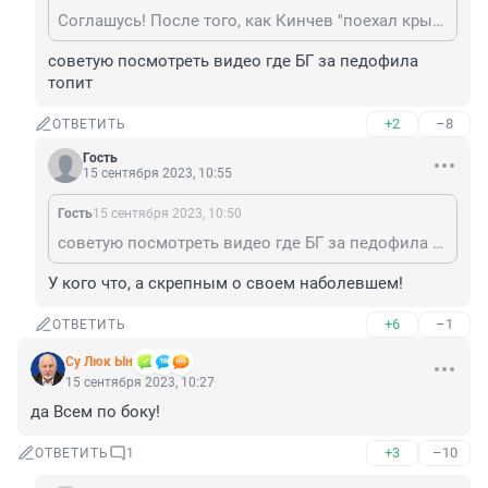
Соглашусь! После того, как Кинчев "поехал крышей" на теме СВО, разочаровываешься в былых кумирах. БГ - вот где действительная стабильность! Ну и "Юрка-музыкант" конечно.
советую посмотреть видео где БГ за педофила 
топит
+2
–8
ОТВЕТИТЬ
Гость
15 сентября 2023, 10:55
Гость
15 сентября 2023, 10:50
советую посмотреть видео где БГ за педофила топит
У кого что, а скрепным о своем наболевшем!
+6
–1
ОТВЕТИТЬ
Су Люк Ын
15 сентября 2023, 10:27
да Всем по боку!
+3
–10
ОТВЕТИТЬ
1