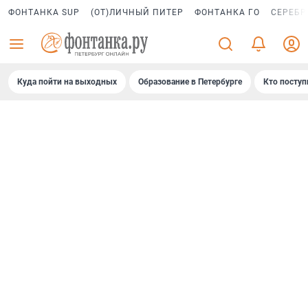
ФОНТАНКА SUP
(ОТ)ЛИЧНЫЙ ПИТЕР
ФОНТАНКА ГО
СЕРЕБР
Куда пойти на выходных
Образование в Петербурге
Кто поступ