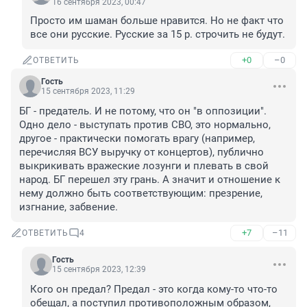
16 сентября 2023, 00:47
Просто им шаман больше нравится. Но не факт что 
все они русские. Русские за 15 р. строчить не будут.
+0
–0
ОТВЕТИТЬ
Гость
15 сентября 2023, 11:29
БГ - предатель. И не потому, что он "в оппозиции". 
Одно дело - выступать против СВО, это нормально, 
другое - практически помогать врагу (например, 
перечисляя ВСУ выручку от концертов), публично 
выкрикивать вражеские лозунги и плевать в свой 
народ. БГ перешел эту грань. А значит и отношение к 
нему должно быть соответствующим: презрение, 
изгнание, забвение.
+7
–11
ОТВЕТИТЬ
4
Гость
15 сентября 2023, 12:39
Кого он предал? Предал - это когда кому-то что-то 
обещал, а поступил противоположным образом, 