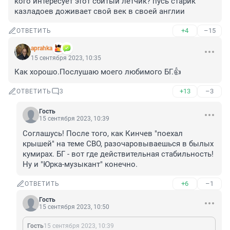
кого интересует этот сбитый летчик? пусь старик 
казладоев доживает свой век в своей англии
+4
–15
ОТВЕТИТЬ
aprahka
15 сентября 2023, 10:35
Как хорошо.Послушаю моего любимого БГ.👍
+13
–3
ОТВЕТИТЬ
3
Гость
15 сентября 2023, 10:39
Соглашусь! После того, как Кинчев "поехал 
крышей" на теме СВО, разочаровываешься в былых 
кумирах. БГ - вот где действительная стабильность! 
Ну и "Юрка-музыкант" конечно.
+6
–1
ОТВЕТИТЬ
Гость
15 сентября 2023, 10:50
Гость
15 сентября 2023, 10:39