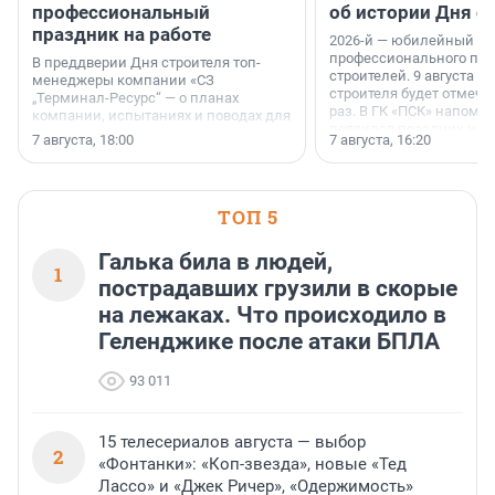
профессиональный
об истории Дня с
праздник на работе
2026-й — юбилейный го
профессионального пр
В преддверии Дня строителя топ-
строителей. 9 августа 2
менеджеры компании «СЗ
строителя будет отмечат
„Терминал-Ресурс“ — о планах
раз. В ГК «ПСК» напомни
компании, испытаниях и поводах для
появился праздник и к
осторожного оптимизма.
7 августа, 18:00
7 августа, 16:20
поменялась роль строит
ТОП 5
Галька била в людей,
1
пострадавших грузили в скорые
на лежаках. Что происходило в
Геленджике после атаки БПЛА
93 011
15 телесериалов августа — выбор
2
«Фонтанки»: «Коп-звезда», новые «Тед
Лассо» и «Джек Ричер», «Одержимость»