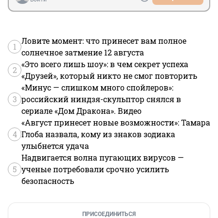
тоже. Ну злости- то откуда у ленинградцев столько?
Ловите момент: что принесет вам полное
1
солнечное затмение 12 августа
«Это всего лишь шоу»: в чем секрет успеха
2
«Друзей», который никто не смог повторить
«Минус — слишком много спойлеров»:
3
российский ниндзя-скульптор снялся в
сериале «Дом Дракона». Видео
«Август принесет новые возможности»: Тамара
4
Глоба назвала, кому из знаков зодиака
улыбнется удача
Надвигается волна пугающих вирусов —
5
ученые потребовали срочно усилить
безопасность
ПРИСОЕДИНИТЬСЯ