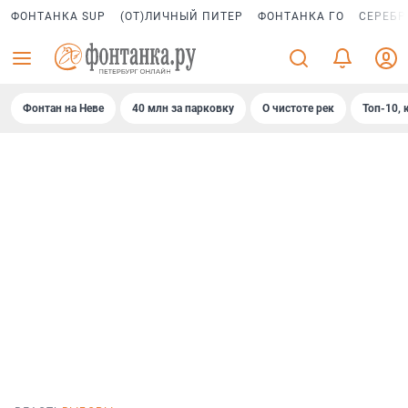
ФОНТАНКА SUP
(ОТ)ЛИЧНЫЙ ПИТЕР
ФОНТАНКА ГО
СЕРЕБР
Фонтан на Неве
40 млн за парковку
О чистоте рек
Топ-10, 