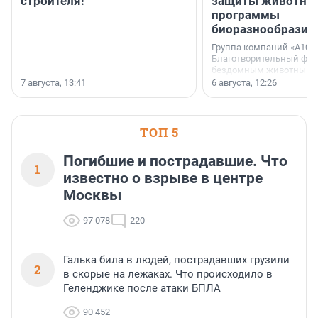
строителя!
защиты животных
программы
биоразнообразия
Группа компаний «А101»
Благотворительный фо
бездомным животным 
заключили соглашение
7 августа, 13:41
6 августа, 12:26
стратегическом сотрудн
ТОП 5
Погибшие и пострадавшие. Что
1
известно о взрыве в центре
Москвы
97 078
220
Галька била в людей, пострадавших грузили
2
в скорые на лежаках. Что происходило в
Геленджике после атаки БПЛА
90 452