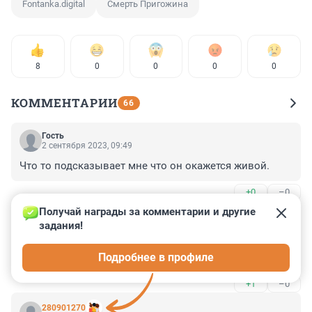
Fontanka.digital
Смерть Пригожина
8
0
0
0
0
КОММЕНТАРИИ
66
Гость
2 сентября 2023, 09:49
Что то подсказывает мне что он окажется живой.
+0
–0
Получай награды за комментарии и другие 
Гость
2 сентября 2023, 00:42
задания!
Вечная память Евгению Викторовичу, хороший был 
Подробнее в профиле
мужик, порядочный!
+1
–0
280901270