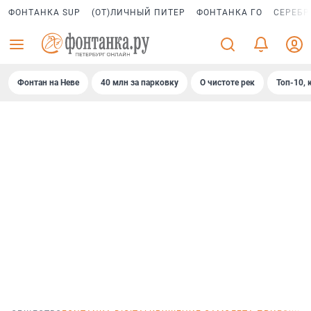
ФОНТАНКА SUP
(ОТ)ЛИЧНЫЙ ПИТЕР
ФОНТАНКА ГО
СЕРЕБР
Фонтан на Неве
40 млн за парковку
О чистоте рек
Топ-10, 