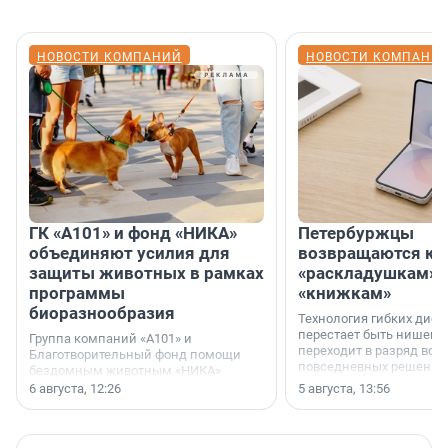
НОВОСТИ КОМПАНИЙ
НОВОСТИ КОМПАНИ
ГК «А101» и фонд «НИКА»
Петербуржцы
объединяют усилия для
возвращаются к
защиты животных в рамках
«раскладушкам» 
программы
«книжкам»
биоразнообразия
Технология гибких дисп
перестает быть нишевы
Группа компаний «А101» и
переходит в разряд вос
Благотворительный фонд помощи
повседневных решений
бездомным животным «НИКА»
заключили соглашение о
6 августа, 12:26
5 августа, 13:56
стратегическом сотрудничестве.