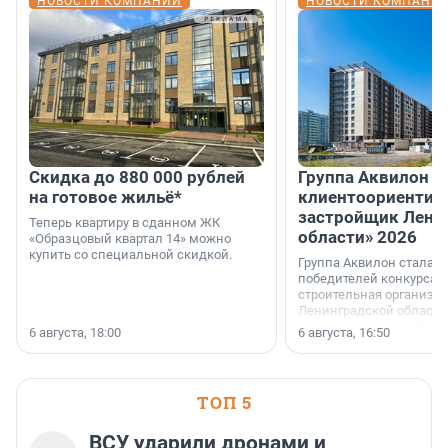
НОВОСТИ КОМПАНИЙ
НОВОСТИ КОМПАНИ
Скидка до 880 000 рублей
Группа Аквилон 
на готовое жильё*
клиентоориентир
застройщик Лени
Теперь квартиру в сданном ЖК
области» 2026
«Образцовый квартал 14» можно
купить со специальной скидкой.
Группа Аквилон стала 
победителей конкурса 
строительная организа
Ленинградской области 
номинации «Самый
6 августа, 18:00
6 августа, 16:50
клиентоориентированн
застройщик Ленинград
области».
ТОП 5
ВСУ ударили дронами и