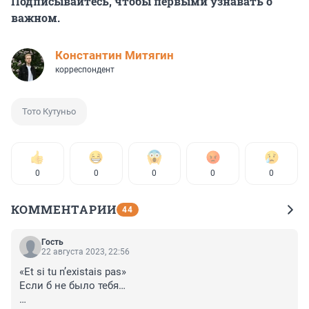
Подписывайтесь, чтобы первыми узнавать о
важном.
Константин Митягин
корреспондент
Тото Кутуньо
0
0
0
0
0
КОММЕНТАРИИ
44
Гость
22 августа 2023, 22:56
«Et si tu n’existais pas»

Если б не было тебя…
