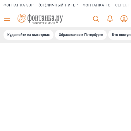
ФОНТАНКА SUP
(ОТ)ЛИЧНЫЙ ПИТЕР
ФОНТАНКА ГО
СЕРЕБР
Куда пойти на выходных
Образование в Петербурге
Кто поступ