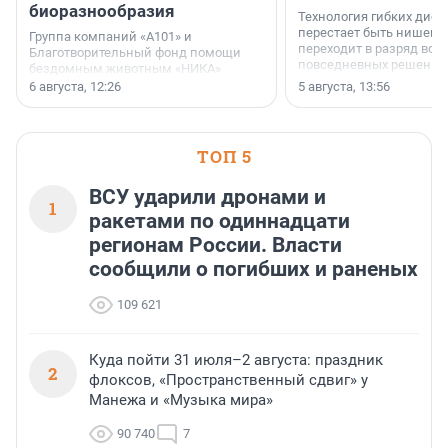
биоразнообразия
Технология гибких дисп
перестает быть нишевы
Группа компаний «А101» и
переходит в разряд вос
Благотворительный фонд помощи
повседневных решений
бездомным животным «НИКА»
заключили соглашение о
6 августа, 12:26
5 августа, 13:56
стратегическом сотрудничестве.
ТОП 5
ВСУ ударили дронами и
1
ракетами по одиннадцати
регионам России. Власти
сообщили о погибших и раненых
109 621
Куда пойти 31 июля–2 августа: праздник
2
флоксов, «Пространственный сдвиг» у
Манежа и «Музыка мира»
90 740
7