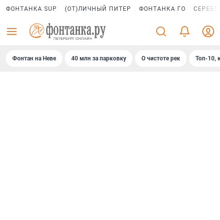
ФОНТАНКА SUP
(ОТ)ЛИЧНЫЙ ПИТЕР
ФОНТАНКА ГО
СЕРЕБР
Фонтан на Неве
40 млн за парковку
О чистоте рек
Топ-10, 