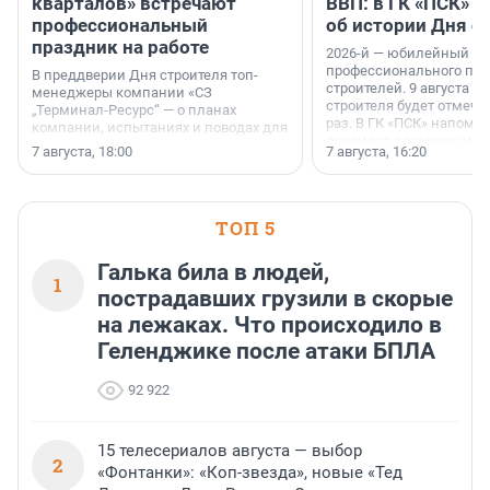
кварталов» встречают
ВВП: в ГК «ПСК» р
профессиональный
об истории Дня с
праздник на работе
2026-й — юбилейный го
профессионального пр
В преддверии Дня строителя топ-
строителей. 9 августа 2
менеджеры компании «СЗ
строителя будет отмечат
„Терминал-Ресурс“ — о планах
раз. В ГК «ПСК» напомни
компании, испытаниях и поводах для
появился праздник и к
осторожного оптимизма.
7 августа, 18:00
7 августа, 16:20
поменялась роль строит
ТОП 5
Галька била в людей,
1
пострадавших грузили в скорые
на лежаках. Что происходило в
Геленджике после атаки БПЛА
92 922
15 телесериалов августа — выбор
2
«Фонтанки»: «Коп-звезда», новые «Тед