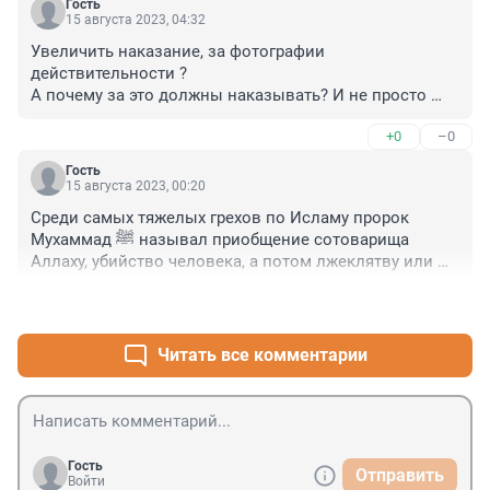
Гость
Днепре и Запорожье. Также УНИАН и «Зеркало 
15 августа 2023, 04:32
Недели» сообщают о серии взрывов в 
Увеличить наказание, за фотографии 
Днепропетровской, Черкасской, Львовской и 
действительности ?

Хмельницкой областях.
А почему за это должны наказывать? И не просто 
наказывать, а наказывать у увеличенном объёме …
+0
–0
Гость
15 августа 2023, 00:20
Среди самых тяжелых грехов по Исламу пророк 
Мухаммад ﷺ называл приобщение сотоварища 
Аллаху, убийство человека, а потом лжеклятву или 
гамус. Лжеклятва относится к трем самым большим 
+1
–0
грехам, потому что ее считают защитницей лжи, и 
такие ложные клятвы приводят к несправедливости, 
поскольку могут причинить совершенно невинному 
Читать все комментарии
человеку как ущерб имуществу его, так и стать 
наказанием для него.
Гость
Отправить
Войти