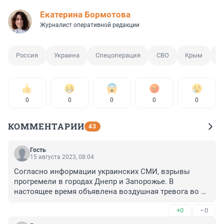
Екатерина Бормотова
Журналист оперативной редакции
Россия
Украина
Спецоперация
СВО
Крым
Т
0
0
0
0
0
КОММЕНТАРИИ
43
Гость
15 августа 2023, 08:04
Согласно информации украинских СМИ, взрывы 
прогремели в городах Днепр и Запорожье. В 
настоящее время объявлена воздушная тревога во 
всех регионах Украины.

+0
–0
РБК-Украина и «Суспильне» сообщают о взрывах в 