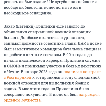
решать любые задачи? Не сугубо полицейские, а
вообще любые, если, конечно, на то есть
необходимое оснащение.
Захар (Евгений) Прилепин еще задолго до
объявления специальной военной операции
бывал в Донбассе в качестве журналиста,
занимал должность советника главы ДНР, а позже
был заместителем командира батальона спецназа
по работе с личным составом. В 90-х годах, до
начала писательской карьеры, Прилепин служил
в ОМОНе и принимал участие в боевых действиях
в Чечне. В январе 2023 года он
подписал контракт
с Росгвардией
и «отправился в зону специальной
военной операции для выполнения боевых
задач». В мае этого года на Прилепина было
совершено покушение. В июне он был
награжден
орденом Мужества
.