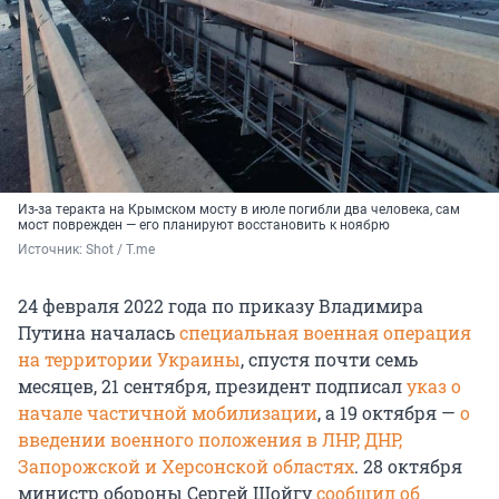
Из-за теракта на Крымском мосту в июле погибли два человека, сам
мост поврежден — его планируют восстановить к ноябрю
Источник: 
Shot / T.me
24 февраля 2022 года по приказу Владимира
Путина началась
специальная военная операция
на территории Украины
, спустя почти семь
месяцев, 21 сентября, президент подписал
указ о
начале частичной мобилизации
, а 19 октября —
о
введении военного положения в ЛНР, ДНР,
Запорожской и Херсонской областях
. 28 октября
министр обороны Сергей Шойгу
сообщил об