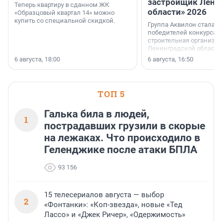
застройщик Лени
Теперь квартиру в сданном ЖК
области» 2026
«Образцовый квартал 14» можно
купить со специальной скидкой.
Группа Аквилон стала 
победителей конкурса 
строительная организа
Ленинградской области 
номинации «Самый
6 августа, 18:00
6 августа, 16:50
клиентоориентированн
застройщик Ленинград
области».
ТОП 5
Галька била в людей,
1
пострадавших грузили в скорые
на лежаках. Что происходило в
Геленджике после атаки БПЛА
93 156
15 телесериалов августа — выбор
2
«Фонтанки»: «Коп-звезда», новые «Тед
Лассо» и «Джек Ричер», «Одержимость»