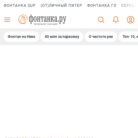
ФОНТАНКА SUP
(ОТ)ЛИЧНЫЙ ПИТЕР
ФОНТАНКА ГО
СЕРЕБР
Фонтан на Неве
40 млн за парковку
О чистоте рек
Топ-10, 