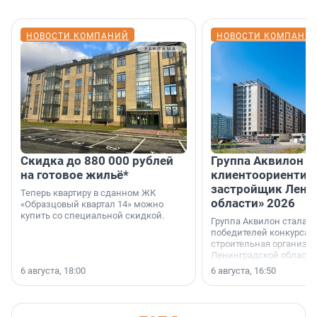
НОВОСТИ КОМПАНИЙ
НОВОСТИ КОМПАНИ
Скидка до 880 000 рублей
Группа Аквилон 
на готовое жильё*
клиентоориентир
застройщик Лени
Теперь квартиру в сданном ЖК
области» 2026
«Образцовый квартал 14» можно
купить со специальной скидкой.
Группа Аквилон стала 
победителей конкурса 
строительная организа
Ленинградской области 
номинации «Самый
6 августа, 18:00
6 августа, 16:50
клиентоориентированн
застройщик Ленинград
области».