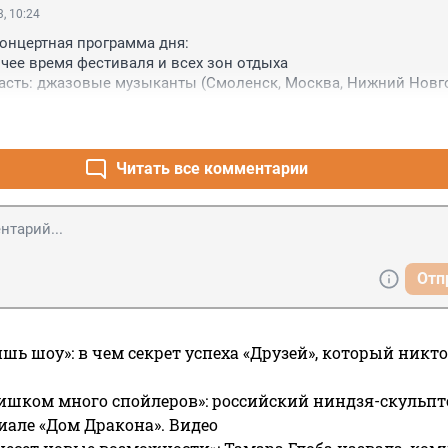
, 10:24
Концертная программа дня:

бочее время фестиваля и всех зон отдыха

 I часть: джазовые музыканты (Смоленск, Москва, Нижний Новго
Дону)

Джаз-оркестр «RamJazzBand» (Москва, Раменское)

 Торжественная церемония открытия фестиваля

Мариам Мерабова (Москва) и Билли Новик (вокал, контрабас), С
Читать все комментарии
, Константин Кувайцев (ударные)

 Легендарный Ленинградский Диксиленд п/у Олега Кувайцева и 
танцевальный Флэш-моб "Чарльстон стролл"

II часть: джазовые музыканты (Смоленск, Москва, Ниж.Новгород
Отп
«Шоу гигантских 5-ти метровых мыльных пузырей»

Elena Safonova trio". Elena Safonova - Британия (рояль, вокал), Nige
ния (ударные), Ф.Мещеряков (контрабас).

легендарные заводные «The Yellow Pillow»

ишь шоу»: в чем секрет успеха «Друзей», который никто
23. Концертная программа дня:

ишком много спойлеров»: российский ниндзя-скульпт
риале «Дом Дракона». Видео