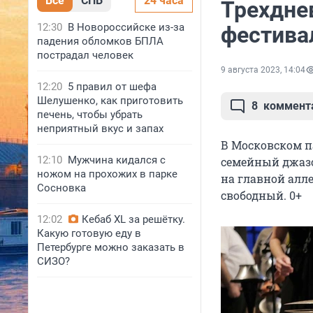
Все
СПБ
24 часа
Трехдне
12:30
В Новороссийске из-за
фестива
падения обломков БПЛА
пострадал человек
9 августа 2023, 14:04
12:20
5 правил от шефа
Шелушенко, как приготовить
8
коммент
печень, чтобы убрать
неприятный вкус и запах
В Московском п
12:10
Мужчина кидался с
семейный джазов
ножом на прохожих в парке
на главной аллее
Сосновка
свободный. 0+
12:02
Кебаб XL за решётку.
Какую готовую еду в
Петербурге можно заказать в
СИЗО?