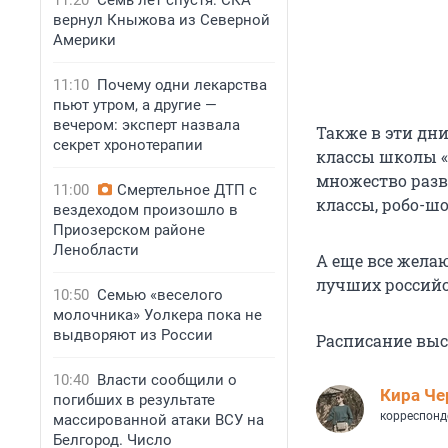
11:20
Семь лет спустя: СКА
вернул Кныжова из Северной
Америки
11:10
Почему одни лекарства
пьют утром, а другие —
вечером: эксперт назвала
Также в эти дн
секрет хронотерапии
классы школы «
множество развл
11:00
Смертельное ДТП с
классы, робо-ш
вездеходом произошло в
Приозерском районе
Ленобласти
А еще все жела
лучших российс
10:50
Семью «веселого
молочника» Уолкера пока не
выдворяют из России
Расписание выс
10:40
Власти сообщили о
Кира Ч
погибших в результате
корреспонд
массированной атаки ВСУ на
Белгород. Число