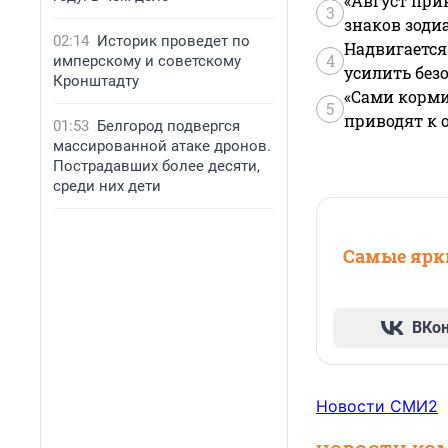
«Август при
3
знаков зоди
02:14
Историк проведет по
Надвигается
4
имперскому и советскому
усилить без
Кронштадту
«Сами корми
5
приводят к 
01:53
Белгород подвергся
массированной атаке дронов.
Пострадавших более десяти,
среди них дети
Самые ярки
ВКо
Новости СМИ2