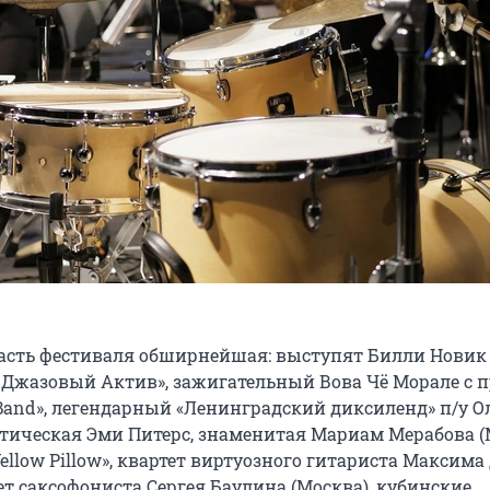
сть фестиваля обширнейшая: выступят Билли Новик
 Джазовый Актив», зажигательный Вова Чё Морале с 
 Band», легендарный «Ленинградский диксиленд» п/у О
отическая Эми Питерс, знаменитая Мариам Мерабова (
ellow Pillow», квартет виртуозного гитариста Максима
ет саксофониста Сергея Баулина (Москва), кубинские