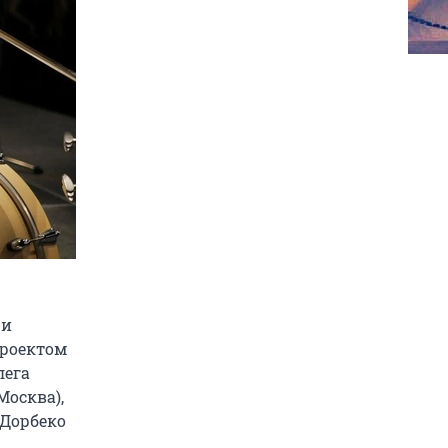
 и
проектом
лега
Москва),
 Дорбеко