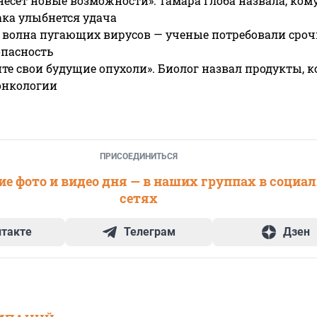
несет новые возможности»: Тамара Глоба назвала, кому
ака улыбнется удача
 волна пугающих вирусов — ученые потребовали сроч
опасность
те свои будущие опухоли». Биолог назвал продукты, 
онкологии
ПРИСОЕДИНИТЬСЯ
е фото и видео дня — в наших группах в социа
сетях
нтакте
Телеграм
Дзен