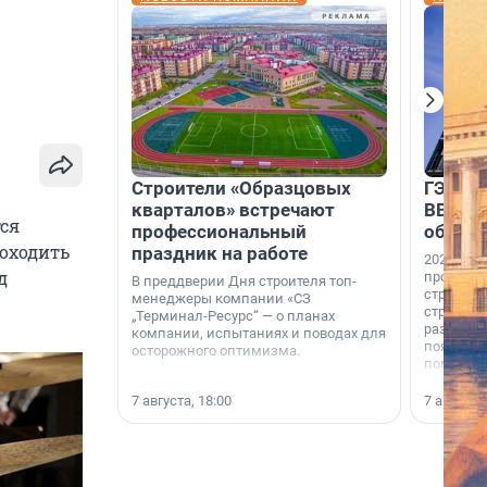
Строители «Образцовых
ГЭС, м
кварталов» встречают
ВВП: в
тся
профессиональный
об ист
роходить
праздник на работе
2026-й —
д
професси
В преддверии Дня строителя топ-
строителе
менеджеры компании «СЗ
строителя
„Терминал-Ресурс“ — о планах
раз. В ГК
компании, испытаниях и поводах для
появился
осторожного оптимизма.
поменяла
7 августа, 18:00
7 августа,