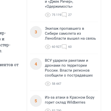
и «Джек Ричер»,
«Одержимость»
75 119
27
Экипаж пропавшего в
3
ер-
Сибири самолета из
Ленобласти вышел на связь
в и
стер-
60 927
60
е.
ВСУ ударили ракетами и
4
ментов от
дронами по территории
России. Власти регионов
сообщили о пострадавших
58 447
Из-за атаки в Красном Бору
5
горит склад Wildberries
52 730