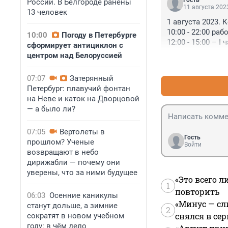
Гость
России. В Белгороде ранены
11 августа 2023
13 человек
1 августа 2023. 
10:00 - 22:00 ра
10:00
Погоду в Петербурге
12:00 - 15:00 –
сформирует антициклон с
Орел, Ростов-на-
центром над Белоруссией
14:30 - 15:00 – 
15:00 - 15:15 –
07:07
Затерянный
15:15 - 15:25 – 
Петербург: плавучий фонтан
Тарусин (рояль)
на Неве и каток на Дворцовой
15:30 - 16:15 –
— а было ли?
зажигательный 
16:20 - 19:00 – 
07:05
Вертолеты в
Ростов-на-Дону)

Гость
прошлом? Ученые
19:00 - 19:25 – 
Войти
возвращают в небо
19:30 - 20:30 – "
дирижабли — почему они
Williams - Брита
уверены, что за ними будущее
20:35 - 21:35 – 
«Это всего л
1
повторить
✍ 12 августа 20
06:03
Осенние каникулы
«Минус — сл
10:
станут дольше, а зимние
2
снялся в се
сократят в новом учебном
году: в чём дело