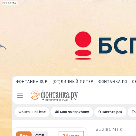
РЕКЛАМА
ФОНТАНКА SUP
(ОТ)ЛИЧНЫЙ ПИТЕР
ФОНТАНКА ГО
С
Фонтан на Неве
40 млн за парковку
О чистоте рек
То
АФИША PLUS