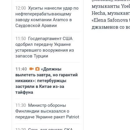
музыканты Yoel G
12:00
Хуситы нанесли удар по
Hecha, музыкан
нефтеперерабатывающему
«Elena Safonova
заводу компании Aramco в
Саудовской Аравии
джазменов со вс
11:50
Госдепартамент США
одобрил передачу Украине
устаревшего вооружения из
запасов Турции
11:40
«Должны
вылететь завтра, но гарантий
никаких»: петербуржцы
застряли в Китае из-за
тайфуна
11:30
Министр обороны
Финляндии высказался о
передаче Украине ракет Patriot