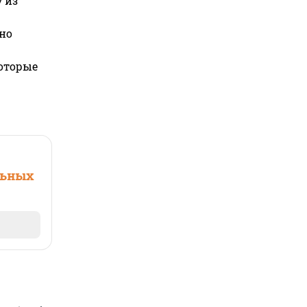
 из
но
которые
льных