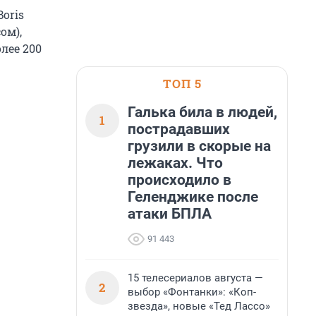
Boris
ом),
олее 200
ТОП 5
Галька била в людей,
1
пострадавших
грузили в скорые на
лежаках. Что
происходило в
Геленджике после
атаки БПЛА
91 443
15 телесериалов августа —
2
выбор «Фонтанки»: «Коп-
звезда», новые «Тед Лассо»