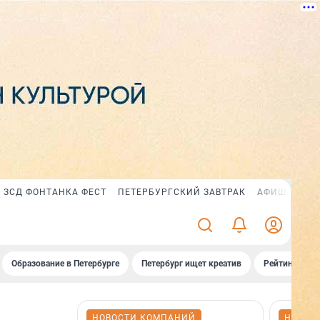
ЗСД ФОНТАНКА ФЕСТ
ПЕТЕРБУРГСКИЙ ЗАВТРАК
АФИША PLUS
Образование в Петербурге
Петербург ищет креатив
Рейтинги «Фо
НОВОСТИ КОМПАНИЙ
НОВОС