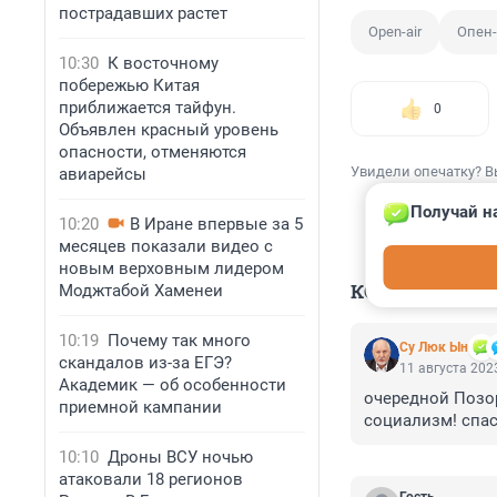
пострадавших растет
Open-air
Опен
10:30
К восточному
побережью Китая
приближается тайфун.
0
Объявлен красный уровень
опасности, отменяются
Увидели опечатку? В
авиарейсы
Получай н
10:20
В Иране впервые за 5
месяцев показали видео с
новым верховным лидером
КОММЕНТАР
Моджтабой Хаменеи
10:19
Почему так много
Су Люк Ын
скандалов из-за ЕГЭ?
11 августа 2023
Академик — об особенности
очередной Позор
приемной кампании
социализм! спас
10:10
Дроны ВСУ ночью
атаковали 18 регионов