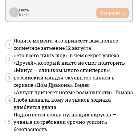
Гость
Отправить
Войти
Ловите момент: что принесет вам полное
1
солнечное затмение 12 августа
«Это всего лишь шоу»: в чем секрет успеха
2
«Друзей», который никто не смог повторить
«Минус — слишком много спойлеров»:
3
российский ниндзя-скульптор снялся в
сериале «Дом Дракона». Видео
«Август принесет новые возможности»: Тамара
4
Глоба назвала, кому из знаков зодиака
улыбнется удача
Надвигается волна пугающих вирусов —
5
ученые потребовали срочно усилить
безопасность