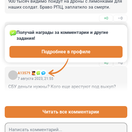
900 тысяч видимо пойдут на дроны с лимонками для 
наших солдат. Браво РПЦ, заплатило за смерти.
+0
–0
Гость
7 августа 2023, 23:02
Получай награды за комментарии и другие 
задания!
Откуда у этого "слуги бога" такие деньги?! На нем 
должен быть только крестик серебряный, и все, если 
Подробнее в профиле
он искренне верит в бога. А в данной ситуации этот 
Паша- наместник сатаны.
+0
–0
А13579
7 августа 2023, 21:55
СБУ деньги нужны? Кого еще арестуют под выкуп?
+0
–0
Читать все комментарии