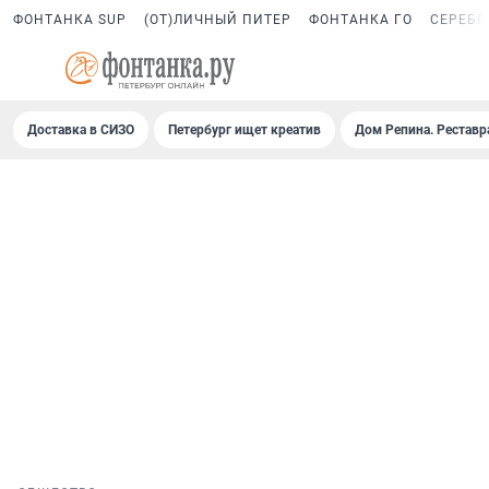
ФОНТАНКА SUP
(ОТ)ЛИЧНЫЙ ПИТЕР
ФОНТАНКА ГО
СЕРЕБР
Доставка в СИЗО
Петербург ищет креатив
Дом Репина. Реставр