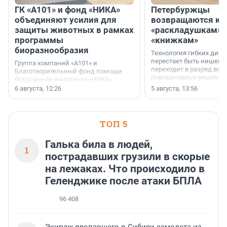
ГК «А101» и фонд «НИКА»
Петербуржцы
объединяют усилия для
возвращаются к
защиты животных в рамках
«раскладушкам» 
программы
«книжкам»
биоразнообразия
Технология гибких дисп
перестает быть нишевы
Группа компаний «А101» и
переходит в разряд вос
Благотворительный фонд помощи
повседневных решений
бездомным животным «НИКА»
заключили соглашение о
6 августа, 12:26
5 августа, 13:56
стратегическом сотрудничестве.
ТОП 5
Галька била в людей,
1
пострадавших грузили в скорые
на лежаках. Что происходило в
Геленджике после атаки БПЛА
96 408