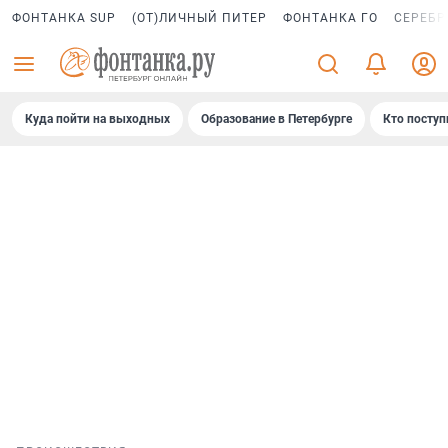
ФОНТАНКА SUP
(ОТ)ЛИЧНЫЙ ПИТЕР
ФОНТАНКА ГО
СЕРЕБР
Куда пойти на выходных
Образование в Петербурге
Кто поступ