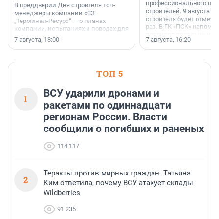
профессионального пр
В преддверии Дня строителя топ-
строителей. 9 августа 2
менеджеры компании «СЗ
строителя будет отмечат
„Терминал-Ресурс“ — о планах
раз. В ГК «ПСК» напомни
компании, испытаниях и поводах для
появился праздник и к
осторожного оптимизма.
7 августа, 18:00
7 августа, 16:20
поменялась роль строит
ТОП 5
ВСУ ударили дронами и
1
ракетами по одиннадцати
регионам России. Власти
сообщили о погибших и раненых
114 117
Теракты против мирных граждан. Татьяна
2
Ким ответила, почему ВСУ атакует склады
Wildberries
91 235