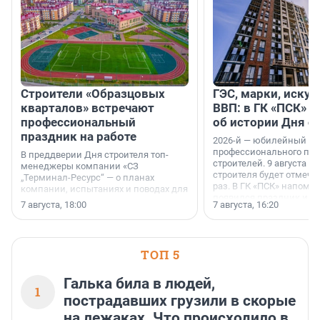
Строители «Образцовых
ГЭС, марки, искус
кварталов» встречают
ВВП: в ГК «ПСК» р
профессиональный
об истории Дня с
праздник на работе
2026-й — юбилейный го
профессионального пр
В преддверии Дня строителя топ-
строителей. 9 августа 2
менеджеры компании «СЗ
строителя будет отмечат
„Терминал-Ресурс“ — о планах
раз. В ГК «ПСК» напомни
компании, испытаниях и поводах для
появился праздник и к
осторожного оптимизма.
7 августа, 18:00
7 августа, 16:20
поменялась роль строит
ТОП 5
Галька била в людей,
1
пострадавших грузили в скорые
на лежаках. Что происходило в