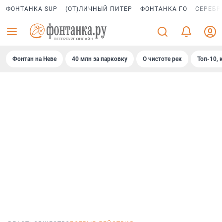
ФОНТАНКА SUP
(ОТ)ЛИЧНЫЙ ПИТЕР
ФОНТАНКА ГО
СЕРЕБР
Фонтан на Неве
40 млн за парковку
О чистоте рек
Топ-10, 