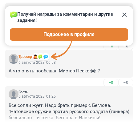
Гость
6 августа 2023, 14:20
Получай награды за комментарии и другие 
задания!
Кто и зачем спрашивает о чем-то Пескова?

Журналисты, ау, вы могли бы написать статью про 
Подробнее в профиле
Пескова, перечислив те случаи, когда от него исходил 
какой-то 'инсайд'?

+0
–0
Чтоб он был реально ньюсмейкером, сообщив что-то, 
чего еще не говорили?

Трассер
Может я заблуждаюсь?
6 августа 2023, 06:58
А что опять пообещал Мистер Пескофф ?
+0
–0
Гость
6 августа 2023, 01:25
Все сопли жует. Надо брать пример с Беглова. 
"Натовское оружие против русского солдата (танкера) 
бессильно" - и точка. Беглова в Навкины!
+3
–0