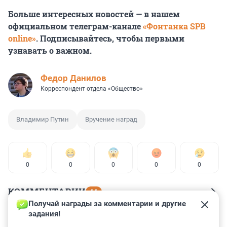
Больше интересных новостей — в нашем
официальном телеграм-канале
«Фонтанка SPB
online»
. Подписывайтесь, чтобы первыми
узнавать о важном.
Федор Данилов
Корреспондент отдела «Общество»
Владимир Путин
Вручение наград
0
0
0
0
0
КОММЕНТАРИИ
44
Получай награды за комментарии и другие 
задания!
Гость
3 августа 2023, 07:29