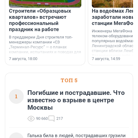
Строители «Образцовых
На водоёмах Лен
кварталов» встречают
заработали новы
профессиональный
станции МегаФон
праздник на работе
Инженеры МегаФона ус
телеком-оборудование 
В преддверии Дня строителя топ-
популярных водоёмах
менеджеры компании «СЗ
Ленинградской области
„Терминал-Ресурс“ — о планах
станции вблизи Лембол
компании, испытаниях и поводах для
Раздолинского озёр, а 
осторожного оптимизма.
7 августа, 18:00
7 августа, 14:59
недалеко от Большого Т
водопада.
ТОП 5
Погибшие и пострадавшие. Что
1
известно о взрыве в центре
Москвы
90 660
217
Галька била в людей, пострадавших грузили