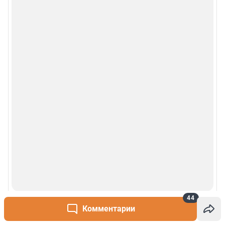
© 2000-2026 Фонтанка.Ру
Свидетельство Роскомнадзора ЭЛ № ФС 77-66333 от 14.07.2016
© ООО «Интернет Технологии»
44
Комментарии