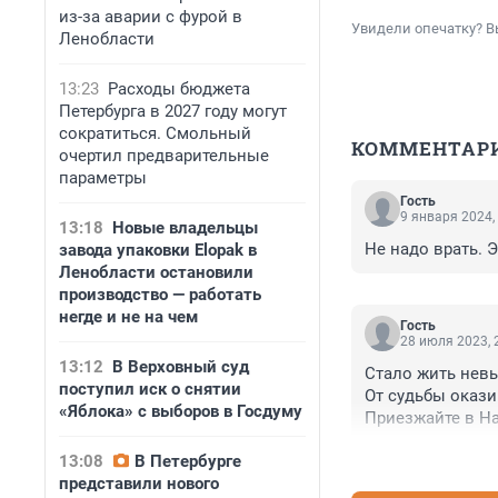
из-за аварии с фурой в
Увидели опечатку? В
Ленобласти
13:23
Расходы бюджета
Петербурга в 2027 году могут
сократиться. Смольный
КОММЕНТАР
очертил предварительные
параметры
Гость
9 января 2024,
13:18
Новые владельцы
Не надо врать. 
завода упаковки Elopak в
Ленобласти остановили
производство — работать
негде и не на чем
Гость
28 июля 2023, 
13:12
В Верховный суд
Стало жить нев
поступил иск о снятии
От судьбы оказии
«Яблока» с выборов в Госдуму
Приезжайте в Наз
Сделать эвтана
13:08
В Петербурге
представили нового