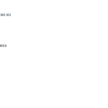
ие из
ика