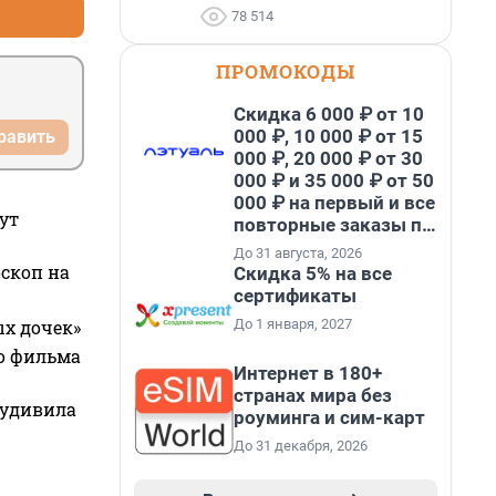
78 514
ПРОМОКОДЫ
Скидка 6 000 ₽ от 10
000 ₽, 10 000 ₽ от 15
равить
000 ₽, 20 000 ₽ от 30
000 ₽ и 35 000 ₽ от 50
000 ₽ на первый и все
ут
повторные заказы по
промокоду НАБЕРИ
До 31 августа, 2026
оскоп на
Скидка 5% на все
сертификаты
До 1 января, 2027
ых дочек»
го фильма
Интернет в 180+
странах мира без
 удивила
роуминга и сим-карт
До 31 декабря, 2026