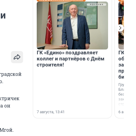
 и
ГК «Едино» поздравляет
ГК «А1
коллег и партнёров с Днём
объеди
строителя!
защит
прогр
градской
биора
о.
Группа к
Благотв
бездомн
ектричек
заключил
стратеги
а он
7 августа, 13:41
6 августа,
 Мгой.