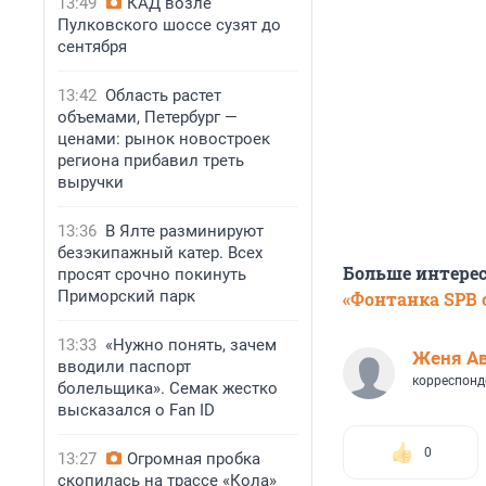
13:49
КАД возле
Пулковского шоссе сузят до
сентября
13:42
Область растет
объемами, Петербург —
ценами: рынок новостроек
региона прибавил треть
выручки
13:36
В Ялте разминируют
безэкипажный катер. Всех
Больше интере
просят срочно покинуть
Приморский парк
«Фонтанка SPB o
13:33
«Нужно понять, зачем
Женя А
вводили паспорт
корреспонд
болельщика». Семак жестко
высказался о Fan ID
0
13:27
Огромная пробка
скопилась на трассе «Кола»