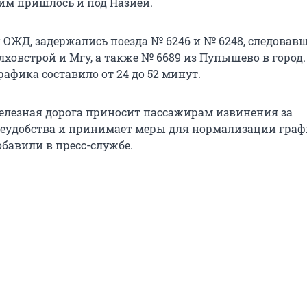
 им пришлось и под Назией.
ОЖД, задержались поезда № 6246 и № 6248, следовавш
лховстрой и Мгу, а также № 6689 из Пупышево в город.
рафика составило от 24 до 52 минут.
елезная дорога приносит пассажирам извинения за
еудобства и принимает меры для нормализации граф
обавили в пресс-службе.