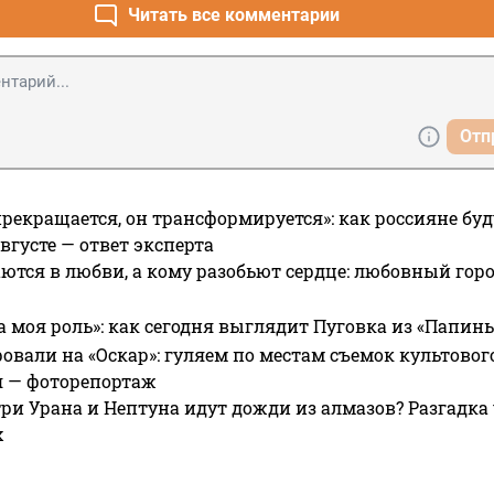
Читать все комментарии
Отп
прекращается, он трансформируется»: как россияне буд
вгусте — ответ эксперта
ются в любви, а кому разобьют сердце: любовный гор
а моя роль»: как сегодня выглядит Пуговка из «Папин
овали на «Оскар»: гуляем по местам съемок культово
я — фоторепортаж
ри Урана и Нептуна идут дожди из алмазов? Разгадка
х