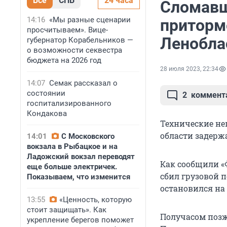
Все
СПБ
24 часа
Сломавш
14:16
«Мы разные сценарии
приторм
просчитываем». Вице-
Ленобла
губернатор Корабельников —
о возможности секвестра
бюджета на 2026 год
28 июля 2023, 22:34
14:07
Семак рассказал о
состоянии
2
коммент
госпитализированного
Кондакова
Технические не
области задержа
14:01
С Московского
вокзала в Рыбацкое и на
Ладожский вокзал переводят
Как сообщили «
еще больше электричек.
сбил грузовой п
Показываем, что изменится
остановился на
13:55
«Ценность, которую
стоит защищать». Как
Получасом поз
укрепление берегов поможет