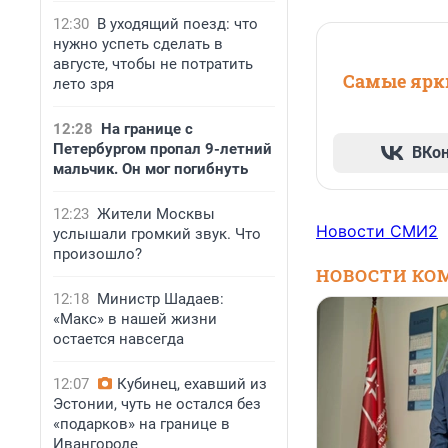
12:30
В уходящий поезд: что
нужно успеть сделать в
августе, чтобы не потратить
Самые ярки
лето зря
12:28
На границе с
Петербургом пропал 9-летний
ВКо
мальчик. Он мог погибнуть
12:23
Жители Москвы
Новости СМИ2
услышали громкий звук. Что
произошло?
НОВОСТИ КО
12:18
Министр Шадаев:
«Макс» в нашей жизни
остается навсегда
12:07
Кубинец, ехавший из
Эстонии, чуть не остался без
«подарков» на границе в
Ивангороде