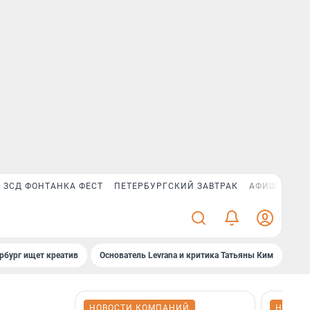
ЗСД ФОНТАНКА ФЕСТ
ПЕТЕРБУРГСКИЙ ЗАВТРАК
АФИША PLUS
рбург ищет креатив
Основатель Levrana и критика Татьяны Ким
Зач
НОВОСТИ КОМПАНИЙ
НОВОС