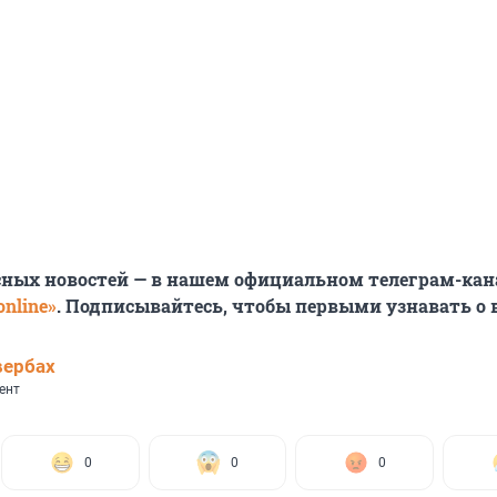
сных новостей — в нашем официальном телеграм-кан
nline»
. Подписывайтесь, чтобы первыми узнавать о
вербах
ент
0
0
0