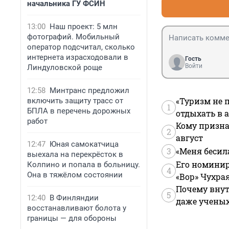
начальника ГУ ФСИН
13:00
Наш проект: 5 млн
фотографий. Мобильный
оператор подсчитал, сколько
интернета израсходовали в
Гость
Войти
Линдуловской роще
12:58
Минтранс предложил
«Туризм не 
включить защиту трасс от
1
БПЛА в перечень дорожных
отдыхать в а
работ
Кому призна
2
август
12:47
Юная самокатчица
3
«Меня бесил
выехала на перекрёсток в
Его номинир
Колпино и попала в больницу.
4
Она в тяжёлом состоянии
«Вор» Чухра
Почему внут
5
12:40
В Финляндии
даже учены
восстанавливают болота у
границы — для обороны