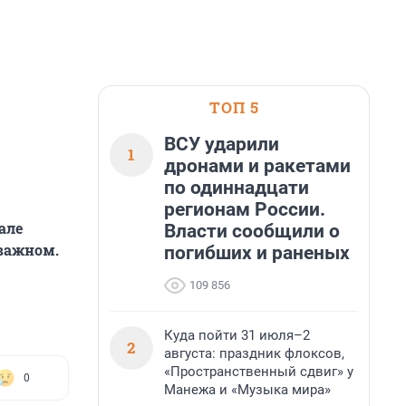
ТОП 5
ВСУ ударили
1
дронами и ракетами
по одиннадцати
регионам России.
але
Власти сообщили о
 важном.
погибших и раненых
109 856
Куда пойти 31 июля–2
2
августа: праздник флоксов,
«Пространственный сдвиг» у
0
Манежа и «Музыка мира»