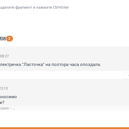
ыделите фрагмент и нажмите Ctrl+Enter
ИИ
2
 08:27
Электричка "Ласточка" на полтора часа опоздала.
23:13
ыносимо

?

ию - 

зию!