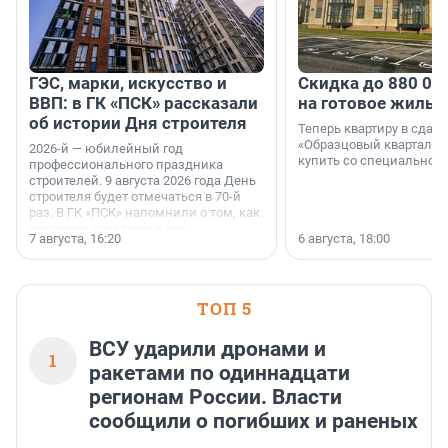
ГЭС, марки, искусство и
Скидка до 880 00
ВВП: в ГК «ПСК» рассказали
на готовое жильё
об истории Дня строителя
Теперь квартиру в сда
«Образцовый квартал 1
2026-й — юбилейный год
купить со специальной 
профессионального праздника
строителей. 9 августа 2026 года День
строителя будет отмечаться в 70-й
раз. В ГК «ПСК» напомнили о том, как
появился праздник и как
7 августа, 16:20
6 августа, 18:00
поменялась роль строительства.
ТОП 5
ВСУ ударили дронами и
1
ракетами по одиннадцати
регионам России. Власти
сообщили о погибших и раненых