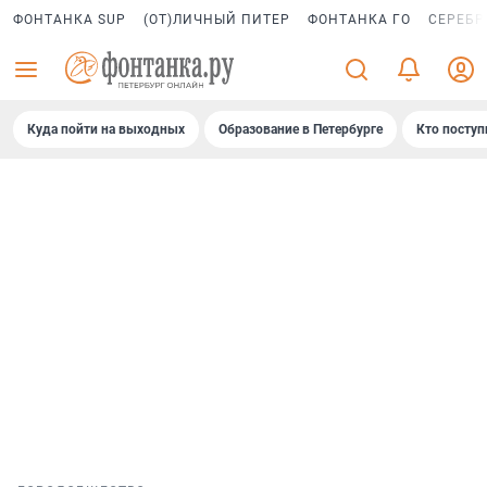
ФОНТАНКА SUP
(ОТ)ЛИЧНЫЙ ПИТЕР
ФОНТАНКА ГО
СЕРЕБР
Куда пойти на выходных
Образование в Петербурге
Кто поступ