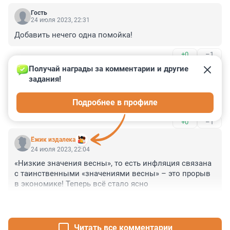
Гость
24 июля 2023, 22:31
Добавить нечего одна помойка!
+0
–1
Получай награды за комментарии и другие 
Гость
24 июля 2023, 22:29
задания!
Фонтанка,кроме сплетен Вы 0 и откуда

Подробнее в профиле
Вы все черпает,наверное из помойки!
+0
–1
Ёжик издалека
24 июля 2023, 22:04
«Низкие значения весны», то есть инфляция связана 
с таинственными «значениями весны» – это прорыв 
в экономике! Теперь всё стало ясно
+1
–0
Читать все комментарии