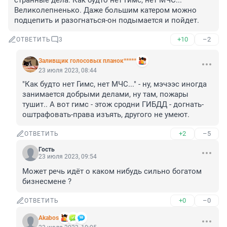
странные дела. Как будто нет Гимс, нет МЧС... 
Великолепненько. Даже большим катером можно 
подцепить и разогнаться-он подымается и пойдет.
+10
–2
ОТВЕТИТЬ
3
Заливщик голосовых планок*****
23 июля 2023, 08:44
"Как будто нет Гимс, нет МЧС..." - ну, мэчээс иногда 
занимается добрыми делами, ну там, пожары 
тушит.. А вот гимс - этож сродни ГИБДД - догнать-
оштрафовать-права изъять, другого не умеют.
+2
–5
ОТВЕТИТЬ
Гость
23 июля 2023, 09:54
Может речь идёт о каком нибудь сильно богатом 
бизнесмене ?
+0
–0
ОТВЕТИТЬ
Akabos