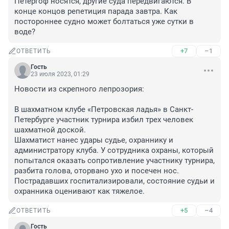
Петергоф носятся, другие суда передвигаются. В 
конце концов репетиция парада завтра. Как 
постороннее судно может болтаться уже сутки в 
воде?
+7
–1
ОТВЕТИТЬ
Гость
23 июля 2023, 01:29
Новости из скрепного лепрозория:

В шахматном клубе «Петровская ладья» в Санкт-
Петербурге участник турнира избил трех человек 
шахматной доской. 

Шахматист нанес удары судье, охраннику и 
администратору клуба. У сотрудника охраны, который 
попытался оказать сопротивление участнику турнира, 
разбита голова, оторвано ухо и посечен нос.

Пострадавших госпитализировали, состояние судьи и 
охранника оценивают как тяжелое.
+5
–4
ОТВЕТИТЬ
Гость