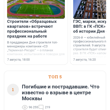
Строители «Образцовых
ГЭС, марки, искус
кварталов» встречают
ВВП: в ГК «ПСК» р
профессиональный
об истории Дня с
праздник на работе
2026-й — юбилейный го
профессионального пр
В преддверии Дня строителя топ-
строителей. 9 августа 2
менеджеры компании «СЗ
строителя будет отмечат
„Терминал-Ресурс“ — о планах
раз. В ГК «ПСК» напомни
компании, испытаниях и поводах для
появился праздник и к
осторожного оптимизма.
7 августа, 18:00
7 августа, 16:20
поменялась роль строит
ТОП 5
Погибшие и пострадавшие. Что
1
известно о взрыве в центре
Москвы
96 255
219