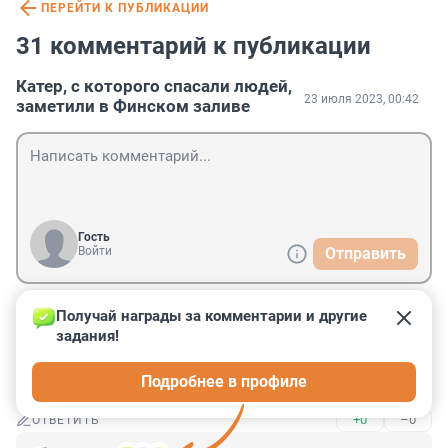
ПЕРЕЙТИ К ПУБЛИКАЦИИ
31 комментарий к публикации
Катер, с которого спасали людей,
23 июля 2023, 00:42
заметили в Финском заливе
Гость
Войти
Отправить
Получай награды за комментарии и другие 
Гость
23 июля 2023, 14:46
задания!
Похоже нужно вводить министерство водных 
Подробнее в профиле
коммуникаций
+0
–0
ОТВЕТИТЬ